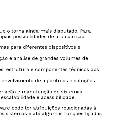
e o torna ainda mais disputado. Para
pais possibilidades de atuação são:
mas para diferentes dispositivos e
ção e análise de grandes volumes de
es, estrutura e componentes técnicos dos
senvolvimento de algoritmos e soluções
criação e manutenção de sistemas
scalabilidade e acessibilidade.
Rápido e fácil
Rápido e fácil
are pode ter atribuições relacionadas à
WhatsApp
WhatsApp
s sistemas e até algumas funções ligadas
ou
ou