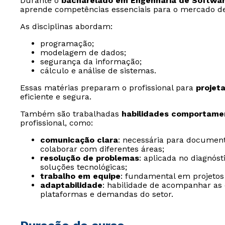
Durante o
bacharelado em Engenharia de Softwa
aprende competências essenciais para o mercado de
As disciplinas abordam:
programação;
modelagem de dados;
segurança da informação;
cálculo e análise de sistemas.
Essas matérias preparam o profissional para
projet
eficiente e segura.
Também são trabalhadas
habilidades comportamen
profissional, como:
comunicação clara
: necessária para document
colaborar com diferentes áreas;
resolução de problemas
: aplicada no diagnós
soluções tecnológicas;
trabalho em equipe
: fundamental em projetos 
adaptabilidade
: habilidade de acompanhar as
plataformas e demandas do setor.