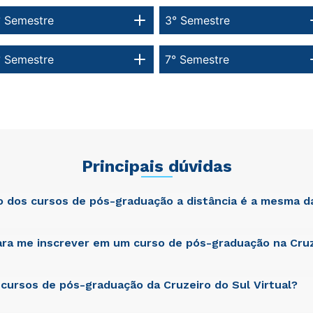
° Semestre
3° Semestre
° Semestre
7° Semestre
Principais dúvidas
ão dos cursos de pós-graduação a distância é a mesma d
ra me inscrever em um curso de pós-graduação na Cruz
atis unde omnis iste natus error sit voluptatem accusantium dol
am rem aperiam, eaque ipsa quae ab illo inventore veritatis et qua
cta sunt explicabo. Nemo enim ipsam voluptatem quia voluptas si
git, sed quia consequuntur magni dolores eos qui ratione volupta
cursos de pós-graduação da Cruzeiro do Sul Virtual?
atis unde omnis iste natus error sit voluptatem accusantium dol
am rem aperiam, eaque ipsa quae ab illo inventore veritatis et qua
cta sunt explicabo. Nemo enim ipsam voluptatem quia voluptas si