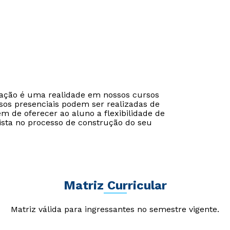
Estou de acordo com a
Estou de acordo com a
Política de Privacidade.
Política de Privacidade.
e
e
autorizo que meus dados sejam utilizados para o
autorizo que meus dados sejam utilizados para o
envio de conteúdos do UDF.
envio de conteúdos da Cruzeiro do Sul.
cação é uma realidade em nossos cursos
sos presenciais podem ser realizadas de
ém de oferecer ao aluno a flexibilidade de
ista no processo de construção do seu
Matriz Curricular
Matriz válida para ingressantes no semestre vigente.