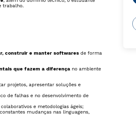
re
, além do domínio técnico, o estudante
 trabalho.
ar, construir e manter softwares
de forma
tais que fazem a diferença
no ambiente
ar projetos, apresentar soluções e
tico de falhas e no desenvolvimento de
colaborativos e metodologias ágeis;
 constantes mudanças nas linguagens,