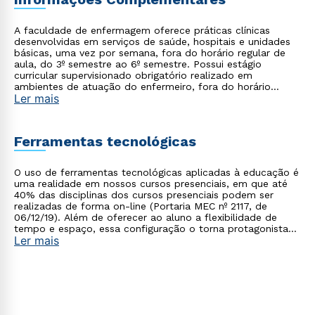
A faculdade de enfermagem oferece práticas clínicas
desenvolvidas em serviços de saúde, hospitais e unidades
básicas, uma vez por semana, fora do horário regular de
aula, do 3º semestre ao 6º semestre. Possui estágio
curricular supervisionado obrigatório realizado em
ambientes de atuação do enfermeiro, fora do horário
Ler mais
regular de aula, no 7º e 8º semestre. Alguns semestres
podem ter aulas aos sábados.
Ferramentas tecnológicas
O uso de ferramentas tecnológicas aplicadas à educação é
uma realidade em nossos cursos presenciais, em que até
40% das disciplinas dos cursos presenciais podem ser
realizadas de forma on-line (Portaria MEC nº 2117, de
06/12/19). Além de oferecer ao aluno a flexibilidade de
tempo e espaço, essa configuração o torna protagonista
Ler mais
no processo de construção do seu conhecimento.