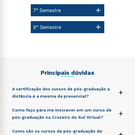
7° Semestre
8° Semestre
Principais dúvidas
A certificação dos cursos de pós-graduação a
+
distância é a mesma da presencial?
Sed ut perspiciatis unde omnis iste natus error sit
Como faço para me inscrever em um curso de
+
voluptatem accusantium doloremque laudantium,
pós-graduação na Cruzeiro do Sul Virtual?
totam rem aperiam, eaque ipsa quae ab illo inventore
veritatis et quasi architecto beatae vitae dicta sunt
Sed ut perspiciatis unde omnis iste natus error sit
Como são os cursos de pós-graduação da
explicabo. Nemo enim ipsam voluptatem quia
+