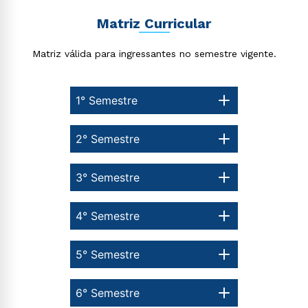
Matriz Curricular
Matriz válida para ingressantes no semestre vigente.
Rápido e fácil
WhatsApp
ou
1° Semestre
2° Semestre
3° Semestre
Estou de acordo com a
Política de Privacidade.
e
autorizo que meus dados sejam utilizados para o
4° Semestre
envio de conteúdos da Cruzeiro do Sul.
5° Semestre
6° Semestre