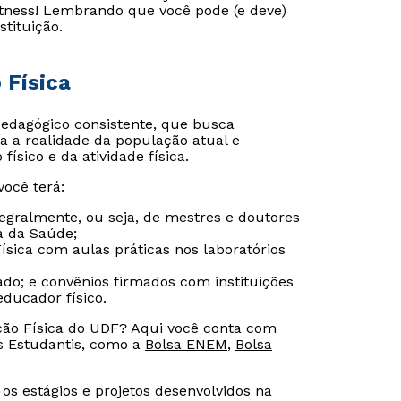
itness! Lembrando que você pode (e deve)
stituição.
 Física
edagógico consistente, que busca
ica a realidade da população atual e
ísico e da atividade física.
ocê terá:
egralmente, ou seja, de mestres e doutores
a da Saúde;
sica com aulas práticas nos laboratórios
ado; e convênios firmados com instituições
ducador físico.
ção Física do UDF? Aqui você conta com
s Estudantis, como a
Bolsa ENEM
,
Bolsa
os estágios e projetos desenvolvidos na