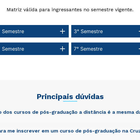
Matriz válida para ingressantes no semestre vigente.
Estou de acordo com a
Estou de acordo com a
Política de Privacidade.
Política de Privacidade.
e
e
° Semestre
3° Semestre
autorizo que meus dados sejam utilizados para o
autorizo que meus dados sejam utilizados para o
envio de conteúdos do UDF.
envio de conteúdos da Cruzeiro do Sul.
° Semestre
7° Semestre
Principais dúvidas
ão dos cursos de pós-graduação a distância é a mesma d
ra me inscrever em um curso de pós-graduação na Cruz
atis unde omnis iste natus error sit voluptatem accusantium dol
am rem aperiam, eaque ipsa quae ab illo inventore veritatis et qua