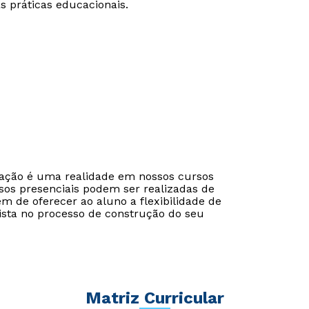
 práticas educacionais.
cação é uma realidade em nossos cursos
sos presenciais podem ser realizadas de
ém de oferecer ao aluno a flexibilidade de
ista no processo de construção do seu
Rápido e fácil
Rápido e fácil
WhatsApp
WhatsApp
ou
ou
Matriz Curricular