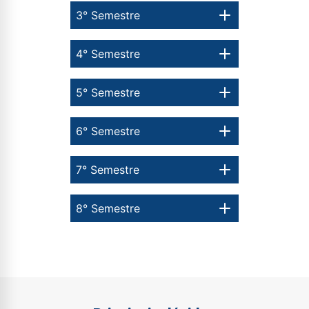
ou
3° Semestre
4° Semestre
5° Semestre
Estou de acordo com a
Política de Privacidade.
e
autorizo que meus dados sejam utilizados para o
6° Semestre
envio de conteúdos da Cruzeiro do Sul.
7° Semestre
8° Semestre