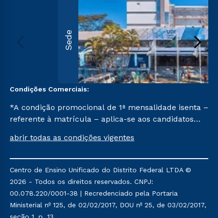
Sede
Condições Comerciais:
*A condição promocional de 1ª mensalidade isenta –
referente à matrícula – aplica-se aos candidatos
aprovados em todas as formas de ingresso, exceto
abrir todas as condições vigentes
na prova on-line ou agendada, que ofertam bolsas
de até 50% de desconto, ambos ingressantes no
semestre vigente, que ainda não tenham efetivado
Centro de Ensino Unificado do Distrito Federal LTDA ©
e/ou não tenham cancelado ou trancado sua
2026 - Todos os direitos reservados. CNPJ:
matrícula em uma das Instituições da Cruzeiro do
00.078.220/0001-38 | Recredenciado pela Portaria
Sul Educacional, no período de um ano. Tais
Ministerial nº 125, de 02/02/2017, DOU nº 25, de 03/02/2017,
condições não se aplicam aos cursos de Medicina, e
seção 1, p. 13