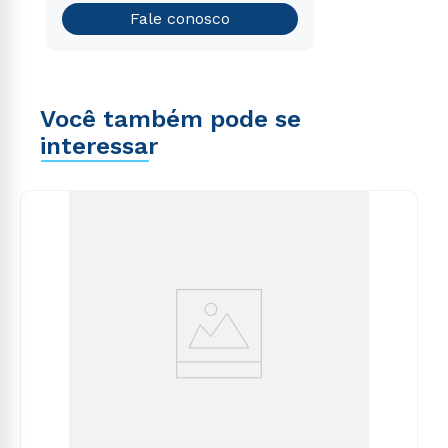
Teste vocacional
Fale conosco
Você também pode se
interessar