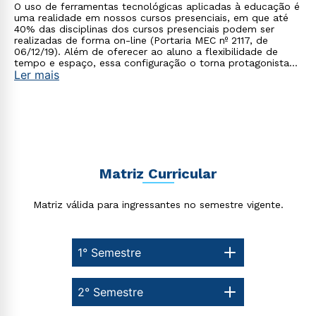
O uso de ferramentas tecnológicas aplicadas à educação é
uma realidade em nossos cursos presenciais, em que até
40% das disciplinas dos cursos presenciais podem ser
realizadas de forma on-line (Portaria MEC nº 2117, de
06/12/19). Além de oferecer ao aluno a flexibilidade de
tempo e espaço, essa configuração o torna protagonista
Ler mais
no processo de construção do seu conhecimento.
Matriz Curricular
Matriz válida para ingressantes no semestre vigente.
1° Semestre
Rápido e fácil
2° Semestre
WhatsApp