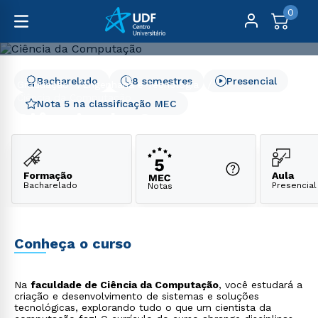
0
Bacharelado
8 semestres
Presencial
Graduação
Engenharia e Tecnologia
Ciência da Computação
Nota 5 na classificação MEC
Ciência da Computação
Formação
Aula
Bacharelado
Presencial
Notas
Conheça o curso
Na
faculdade de Ciência da Computação
, você estudará a
criação e desenvolvimento de sistemas e soluções
tecnológicas, explorando tudo o que um cientista da