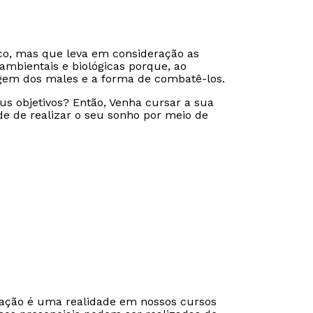
co, mas que leva em consideração as
, ambientais e biológicas porque, ao
rigem dos males e a forma de combatê-los.
s objetivos? Então, Venha cursar a sua
de de realizar o seu sonho por meio de
Rápido e fácil
Rápido e fácil
WhatsApp
WhatsApp
ou
ou
cação é uma realidade em nossos cursos