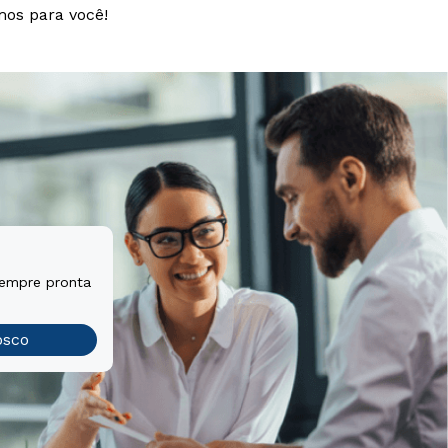
mos para você!
sempre pronta
osco