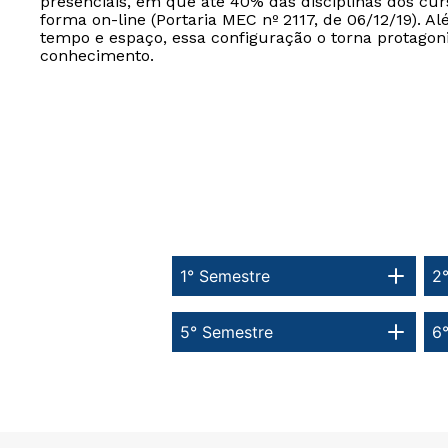
presenciais, em que até 40% das disciplinas dos cur
forma on-line (Portaria MEC nº 2117, de 06/12/19). Al
tempo e espaço, essa configuração o torna protagon
conhecimento.
1° Semestre
2
5° Semestre
6