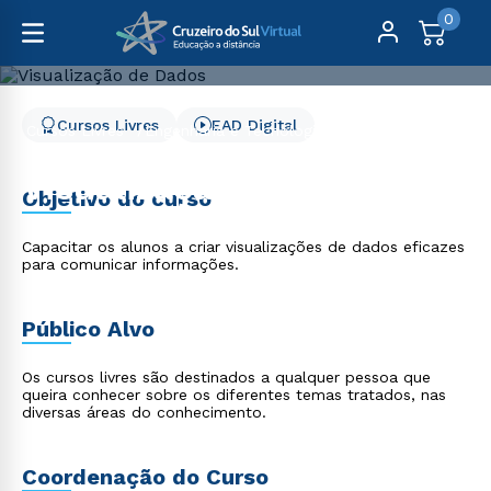
0
Cursos Livres
EAD Digital
Cursos Livres
Engenharia e Tecnologia
Visualização de Dados
Visualização de Dados
Objetivo do curso
Capacitar os alunos a criar visualizações de dados eficazes
para comunicar informações.
Público Alvo
Os cursos livres são destinados a qualquer pessoa que
queira conhecer sobre os diferentes temas tratados, nas
diversas áreas do conhecimento.
Coordenação do Curso