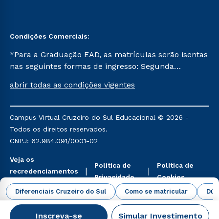
Condições Comerciais:
*Para a Graduação EAD, as matrículas serão isentas
nas seguintes formas de ingresso: Segunda
Graduação, Segunda Graduação 2.0 e Transferência.
abrir todas as condições vigentes
Já para as demais, a taxa de matrícula será de R$
49. *Para a Pós-graduação EAD, as ofertas
mencionadas são referentes aos cursos: Ensino
Campus Virtual Cruzeiro do Sul Educacional © 2026 -
Religioso, Geografia para a Docência e Metodologia
Todos os direitos reservados.
do Ensino de História: Questões Atuais.
CNPJ: 62.984.091/0001-02
Veja os
Política de
Política de
recredenciamentos
Privacidade
Cookies
aqui
Diferenciais Cruzeiro do Sul
Como se matricular
Dúv
Inscreva-se
Simular Investimento