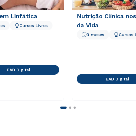
em Linfática
Nutrição Clínica nos
da Vida
es
Cursos Livres
3 meses
Cursos 
EAD Digital
EAD Digital