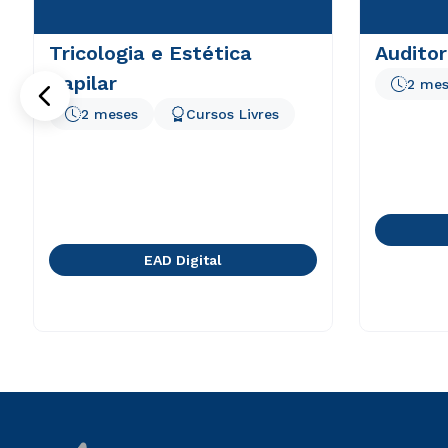
Tricologia e Estética
Audito
Capilar
2 mes
2 meses
Cursos Livres
EAD Digital