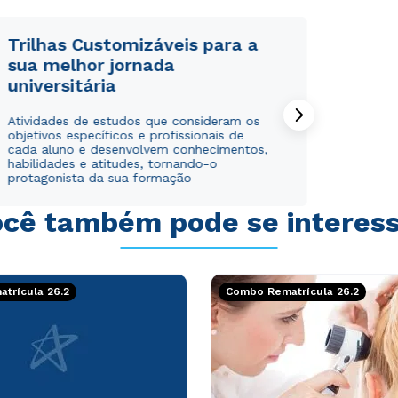
WhatsApp
WhatsApp
ou
ou
Trilhas Customizáveis para a
sua melhor jornada
universitária
Atividades de estudos que consideram os
objetivos específicos e profissionais de
cada aluno e desenvolvem conhecimentos,
habilidades e atitudes, tornando-o
Estou de acordo com a
Estou de acordo com a
Política de Privacidade.
Política de Privacidade.
e
e
protagonista da sua formação
autorizo que meus dados sejam utilizados para o
autorizo que meus dados sejam utilizados para o
envio de conteúdos da Cruzeiro do Sul.
envio de conteúdos da Cruzeiro do Sul.
cê também pode se interes
trícula 26.2
Combo Rematrícula 26.2