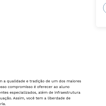
om a qualidade e tradição de um dos maiores
Nosso compromisso é oferecer ao aluno
tes especializados, além de infraestrutura
uação. Assim, você tem a liberdade de
ria.
Rápido e fácil
Rápido e fácil