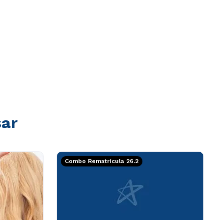
sar
Combo Rematrícula 26.2