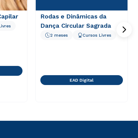
Capilar
Rodas e Dinâmicas da
Dança Circular Sagrada
ivres
2 meses
Cursos Livres
EAD Digital