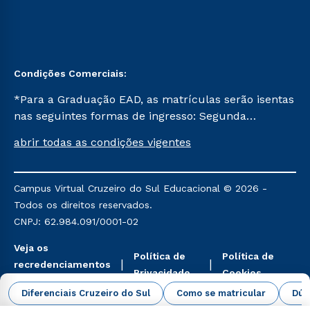
Condições Comerciais:
*Para a Graduação EAD, as matrículas serão isentas
nas seguintes formas de ingresso: Segunda
Graduação, Segunda Graduação 2.0 e Transferência.
abrir todas as condições vigentes
Já para as demais, a taxa de matrícula será de R$
49. *Para a Pós-graduação EAD, as ofertas
mencionadas são referentes aos cursos: Ensino
Campus Virtual Cruzeiro do Sul Educacional © 2026 -
Religioso, Geografia para a Docência e Metodologia
Todos os direitos reservados.
do Ensino de História: Questões Atuais.
CNPJ: 62.984.091/0001-02
Veja os
Política de
Política de
recredenciamentos
Privacidade
Cookies
aqui
Diferenciais Cruzeiro do Sul
Como se matricular
Dúv