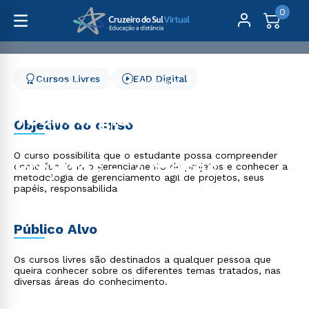
0
Cursos Livres
EAD Digital
Cursos Livres
Gestão e Negócios
Tecnologias de Gerenciamento de Projetos - 2 meses
Tecnologias de
Objetivo do curso
Gerenciamento de
O curso possibilita que o estudante possa compreender
Projetos - 2 meses
como funciona o gerenciamento de projetos e conhecer a
metodologia de gerenciamento ágil de projetos, seus
papéis, responsabilida
Público Alvo
Os cursos livres são destinados a qualquer pessoa que
queira conhecer sobre os diferentes temas tratados, nas
diversas áreas do conhecimento.