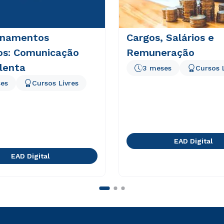
onamentos
Cargos, Salários e
vos: Comunicação
Remuneração
lenta
3 meses
Cursos 
es
Cursos Livres
EAD Digital
EAD Digital