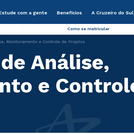
Estude com a gente
Benefícios
A Cruzeiro do Sul
Como se matricular
ise, Monitoramento e Controle de Projetos
de Análise,
to e Control