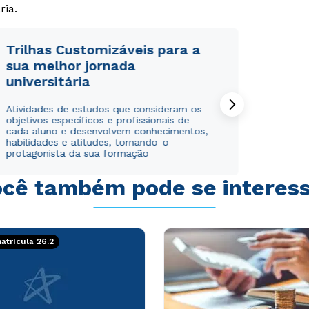
ria.
Trilhas Customizáveis para a
sua melhor jornada
universitária
Rápido e fácil
Rápido e fácil
WhatsApp
WhatsApp
Atividades de estudos que consideram os
objetivos específicos e profissionais de
ou
ou
cada aluno e desenvolvem conhecimentos,
habilidades e atitudes, tornando-o
protagonista da sua formação
cê também pode se interes
Estou de acordo com a
Estou de acordo com a
Política de Privacidade.
Política de Privacidade.
e
e
trícula 26.2
autorizo que meus dados sejam utilizados para o
autorizo que meus dados sejam utilizados para o
envio de conteúdos da Cruzeiro do Sul.
envio de conteúdos da Cruzeiro do Sul.