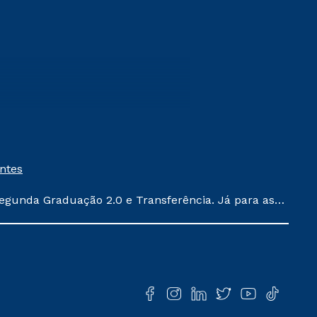
entes
egunda Graduação 2.0 e Transferência. Já para as
ula conforme exposto no contrato de prestação de