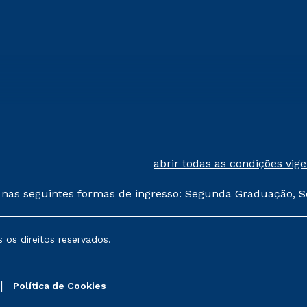
abrir todas as condições vig
 nas seguintes formas de ingresso: Segunda Graduação, S
comerciais oferecidos serão
 os direitos reservados.
nais poderão sofrer alterações nos períodos de rematríc
Política de Cookies