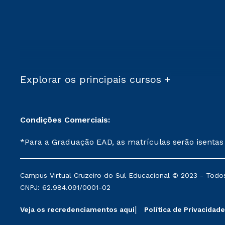
Explorar os principais cursos +
Condições Comerciais:
*Para a Graduação EAD, as matrículas serão isentas
demais, a taxa de matrícula será de R$ 49. *Para a Pós-graduação EAD, as ofertas mencionadas são referentes aos cursos: Ensino Religioso, Geografia para a
Docência e Metodologia do Ensino de História: Questões Atuais. **Semipresencial é um formato do Ensino a Distância. **Descontos 
Campus Virtual Cruzeiro do Sul Educacional © 2023 - Todos
mantidos conforme negociação. Descontos institucio
CNPJ: 62.984.091/0001-02
serviços.
Veja os recredenciamentos aqui
Política de Privacidade