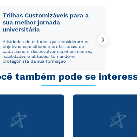
Trilhas Customizáveis para a
sua melhor jornada
universitária
Rápido e fácil
Rápido e fácil
Atividades de estudos que consideram os
WhatsApp
WhatsApp
objetivos específicos e profissionais de
ou
ou
cada aluno e desenvolvem conhecimentos,
habilidades e atitudes, tornando-o
protagonista da sua formação
cê também pode se interes
Estou de acordo com a
Estou de acordo com a
Política de Privacidade.
Política de Privacidade.
e
e
autorizo que meus dados sejam utilizados para o
autorizo que meus dados sejam utilizados para o
envio de conteúdos da Cruzeiro do Sul.
envio de conteúdos da Cruzeiro do Sul.