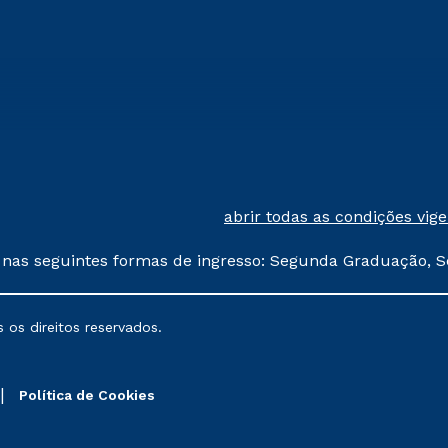
abrir todas as condições vig
 nas seguintes formas de ingresso: Segunda Graduação, S
comerciais oferecidos serão
 os direitos reservados.
nais poderão sofrer alterações nos períodos de rematríc
Política de Cookies