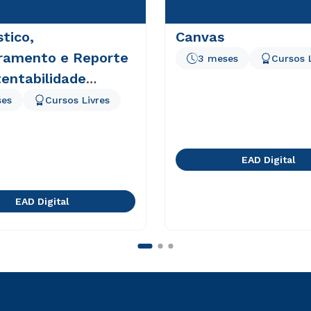
tico,
Canvas
ramento e Reporte
3 meses
Cursos 
entabilidade
ativa
ses
Cursos Livres
EAD Digital
EAD Digital