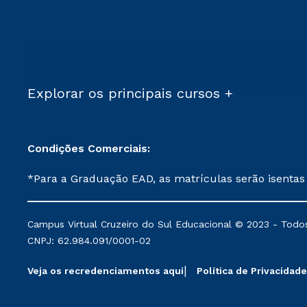
Explorar os principais cursos +
Condições Comerciais:
*Para a Graduação EAD, as matrículas serão isentas
demais, a taxa de matrícula será de R$ 49. *Para a Pós-graduação EAD, as ofertas mencionadas são referentes aos cursos: Ensino Religioso, Geografia para a
Docência e Metodologia do Ensino de História: Questões Atuais. **Semipresencial é um formato do Ensino a Distância. **Descontos 
Campus Virtual Cruzeiro do Sul Educacional © 2023 - Todos
mantidos conforme negociação. Descontos institucio
CNPJ: 62.984.091/0001-02
serviços.
Veja os recredenciamentos aqui
Política de Privacidade