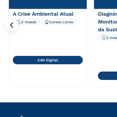
A Crise Ambiental Atual
Diagnós
Monito
3 meses
Cursos Livres
da Sust
Corpor
3 me
EAD Digital