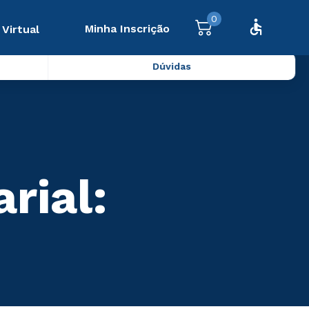
0
Minha Inscrição
 Virtual
Dúvidas
rial: