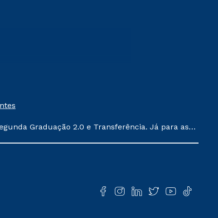
entes
egunda Graduação 2.0 e Transferência. Já para as
ula conforme exposto no contrato de prestação de