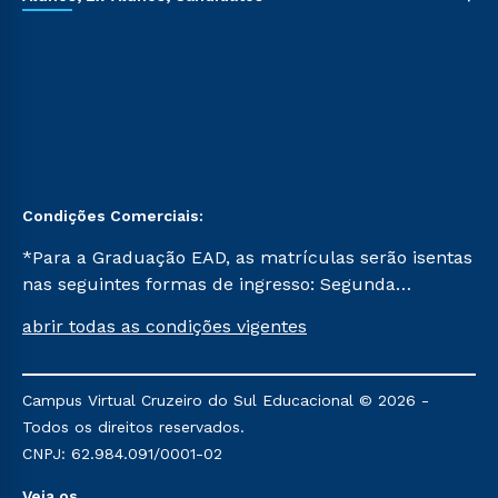
Condições Comerciais:
*Para a Graduação EAD, as matrículas serão isentas
nas seguintes formas de ingresso: Segunda
Graduação, Segunda Graduação 2.0 e Transferência.
abrir todas as condições vigentes
Já para as demais, a taxa de matrícula será de R$
49. *Para a Pós-graduação EAD, as ofertas
mencionadas são referentes aos cursos: Ensino
Campus Virtual Cruzeiro do Sul Educacional © 2026 -
Religioso, Geografia para a Docência e Metodologia
Todos os direitos reservados.
do Ensino de História: Questões Atuais.
CNPJ: 62.984.091/0001-02
Veja os