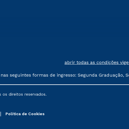
abrir todas as condições vig
 nas seguintes formas de ingresso: Segunda Graduação, S
comerciais oferecidos serão
 os direitos reservados.
nais poderão sofrer alterações nos períodos de rematríc
Política de Cookies