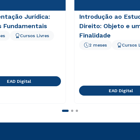
ntação Jurídica:
Introdução ao Estu
os Fundamentais
Direito: Objeto e u
Finalidade
es
Cursos Livres
2 meses
Cursos L
EAD Digital
EAD Digital