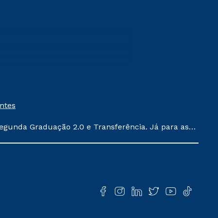
entes
egunda Graduação 2.0 e Transferência. Já para as
ula conforme exposto no contrato de prestação de