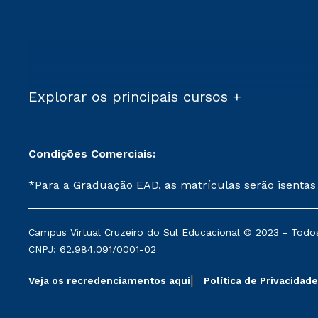
Explorar os principais cursos +
Condições Comerciais:
*Para a Graduação EAD, as matrículas serão isentas
demais, a taxa de matrícula será de R$ 49. *Para a Pós-graduação EAD, as ofertas mencionadas são referentes aos cursos: Ensino Religioso, Geografia para a
Docência e Metodologia do Ensino de História: Questões Atuais. **Semipresencial é um formato do Ensino a Distância. **Descontos 
Campus Virtual Cruzeiro do Sul Educacional © 2023 - Todos
mantidos conforme negociação. Descontos institucio
CNPJ: 62.984.091/0001-02
serviços.
Veja os recredenciamentos aqui
Política de Privacidade