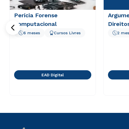
Perícia Forense
Argume
Computacional
Direit
6 meses
Cursos Livres
2 mes
EAD Digital