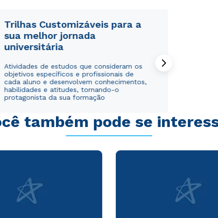
Trilhas Customizáveis para a
sua melhor jornada
universitária
Rápido e fácil
Rápido e fácil
Atividades de estudos que consideram os
WhatsApp
WhatsApp
objetivos específicos e profissionais de
ou
ou
cada aluno e desenvolvem conhecimentos,
habilidades e atitudes, tornando-o
protagonista da sua formação
cê também pode se interes
Estou de acordo com a
Estou de acordo com a
Política de Privacidade.
Política de Privacidade.
e
e
autorizo que meus dados sejam utilizados para o
autorizo que meus dados sejam utilizados para o
envio de conteúdos da Cruzeiro do Sul.
envio de conteúdos da Cruzeiro do Sul.