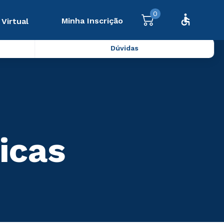
0
Minha Inscrição
 Virtual
Dúvidas
icas