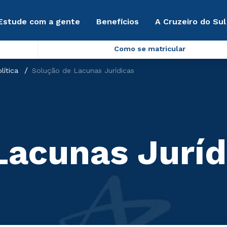
Estude com a gente
Benefícios
A Cruzeiro do Sul
Como se matricular
lítica
Solução de Lacunas Jurídicas
Lacunas Juríd