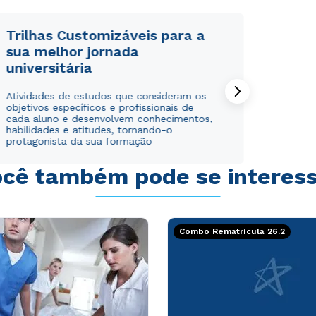
Trilhas Customizáveis para a
sua melhor jornada
universitária
Rápido e fácil
Rápido e fácil
Atividades de estudos que consideram os
WhatsApp
WhatsApp
objetivos específicos e profissionais de
ou
ou
cada aluno e desenvolvem conhecimentos,
habilidades e atitudes, tornando-o
protagonista da sua formação
cê também pode se interes
Estou de acordo com a
Estou de acordo com a
Política de Privacidade.
Política de Privacidade.
e
e
Combo Rematrícula 26.2
autorizo que meus dados sejam utilizados para o
autorizo que meus dados sejam utilizados para o
envio de conteúdos da Cruzeiro do Sul.
envio de conteúdos da Cruzeiro do Sul.