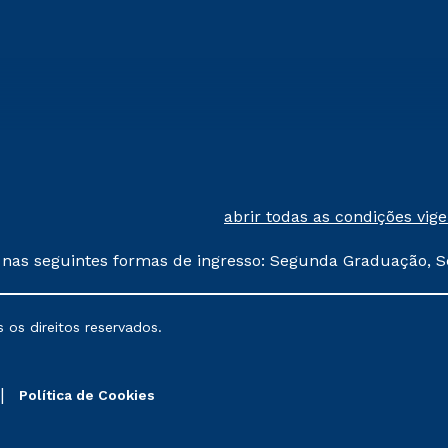
abrir todas as condições vig
 nas seguintes formas de ingresso: Segunda Graduação, S
comerciais oferecidos serão
 os direitos reservados.
nais poderão sofrer alterações nos períodos de rematríc
Política de Cookies