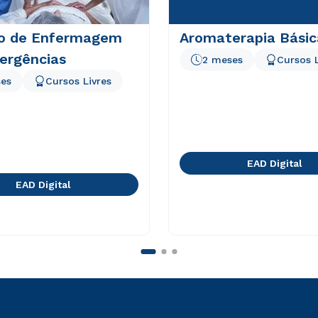
o de Enfermagem
Aromaterapia Básic
ergências
2 meses
Cursos L
es
Cursos Livres
EAD Digital
EAD Digital