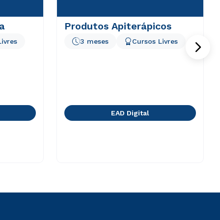
a
Produtos Apiterápicos
ivres
3 meses
Cursos Livres
EAD Digital