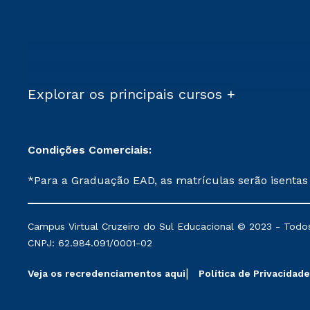
Explorar os principais cursos +
Condições Comerciais:
*Para a Graduação EAD, as matrículas serão isentas
demais, a taxa de matrícula será de R$ 49. *Para a Pós-graduação EAD, as ofertas mencionadas são referentes aos cursos: Ensino Religioso, Geografia para a
Docência e Metodologia do Ensino de História: Questões Atuais. **Semipresencial é um formato do Ensino a Distância. **Descontos 
Campus Virtual Cruzeiro do Sul Educacional © 2023 - Todos
mantidos conforme negociação. Descontos institucio
CNPJ: 62.984.091/0001-02
serviços.
Veja os recredenciamentos aqui
Política de Privacidade