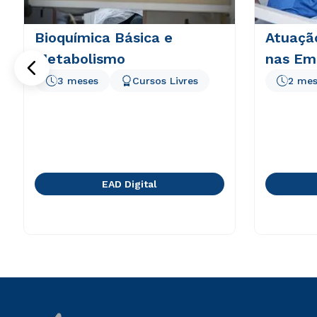
Bioquímica Básica e
Atuaçã
Metabolismo
nas Em
3 meses
Cursos Livres
2 mes
EAD Digital