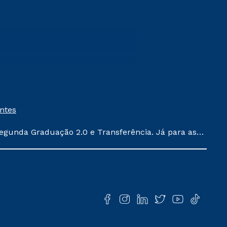
entes
egunda Graduação 2.0 e Transferência. Já para as
ula conforme exposto no contrato de prestação de