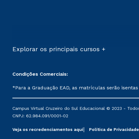
Explorar os principais cursos +
Condições Comerciais:
*Para a Graduação EAD, as matrículas serão isentas
demais, a taxa de matrícula será de R$ 49. *Para a Pós-graduação EAD, as ofertas mencionadas são referentes aos cursos: Ensino Religioso, Geografia para a
Docência e Metodologia do Ensino de História: Questões Atuais. **Semipresencial é um formato do Ensino a Distância. **Descontos 
Campus Virtual Cruzeiro do Sul Educacional © 2023 - Todos
mantidos conforme negociação. Descontos institucio
CNPJ: 62.984.091/0001-02
serviços.
Veja os recredenciamentos aqui
Política de Privacidade