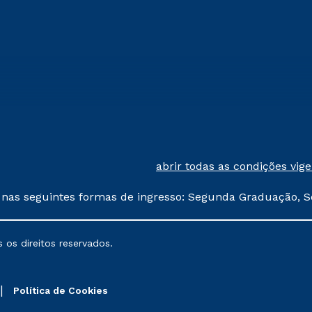
abrir todas as condições vig
 nas seguintes formas de ingresso: Segunda Graduação, S
comerciais oferecidos serão
 os direitos reservados.
nais poderão sofrer alterações nos períodos de rematríc
Política de Cookies