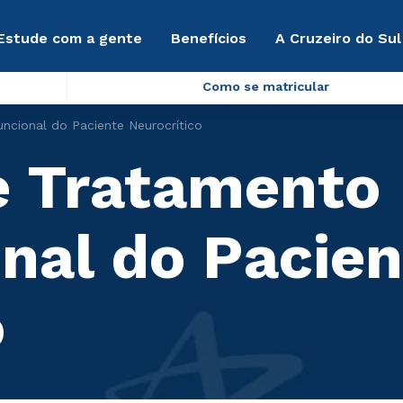
Estude com a gente
Benefícios
A Cruzeiro do Sul
Como se matricular
ncional do Paciente Neurocrítico
e Tratamento
nal do Pacien
o