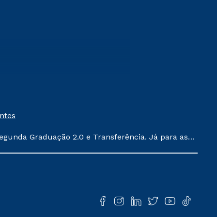
entes
egunda Graduação 2.0 e Transferência. Já para as
ula conforme exposto no contrato de prestação de