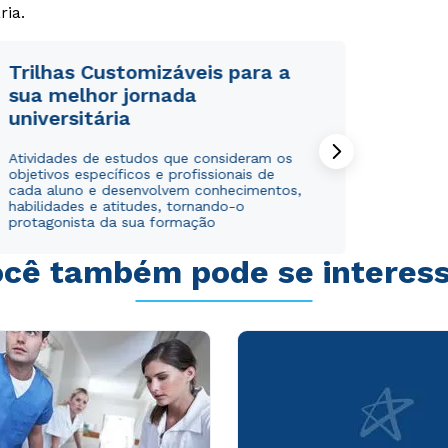
ria.
Trilhas Customizáveis para a
sua melhor jornada
universitária
Rápido e fácil
Rápido e fácil
WhatsApp
WhatsApp
Atividades de estudos que consideram os
objetivos específicos e profissionais de
ou
ou
cada aluno e desenvolvem conhecimentos,
habilidades e atitudes, tornando-o
protagonista da sua formação
cê também pode se interes
Estou de acordo com a
Estou de acordo com a
Política de Privacidade.
Política de Privacidade.
e
e
autorizo que meus dados sejam utilizados para o
autorizo que meus dados sejam utilizados para o
envio de conteúdos da Cruzeiro do Sul.
envio de conteúdos da Cruzeiro do Sul.