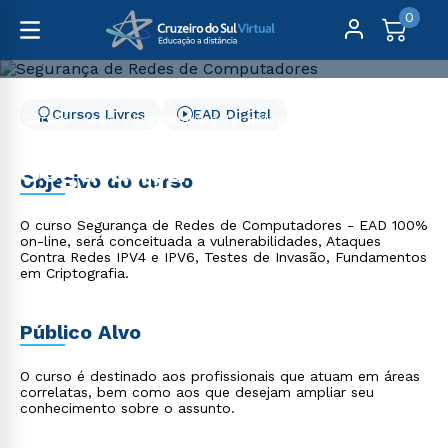
0
Cursos Livres
EAD Digital
Cursos Livres
Engenharia e Tecnologia
Segurança de Redes de Computadores
Segurança de Redes de
Objetivo do curso
Computadores
O curso Segurança de Redes de Computadores - EAD 100%
on-line, será conceituada a vulnerabilidades, Ataques
Contra Redes IPV4 e IPV6, Testes de Invasão, Fundamentos
em Criptografia.
Público Alvo
O curso é destinado aos profissionais que atuam em áreas
correlatas, bem como aos que desejam ampliar seu
conhecimento sobre o assunto.