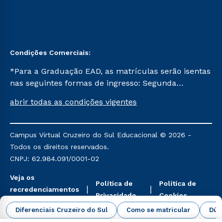
Condições Comerciais:
*Para a Graduação EAD, as matrículas serão isentas
nas seguintes formas de ingresso: Segunda
Graduação, Segunda Graduação 2.0 e Transferência.
abrir todas as condições vigentes
Já para as demais, a taxa de matrícula será de R$
49. *Para a Pós-graduação EAD, as ofertas
mencionadas são referentes aos cursos: Ensino
Campus Virtual Cruzeiro do Sul Educacional © 2026 -
Religioso, Geografia para a Docência e Metodologia
Todos os direitos reservados.
do Ensino de História: Questões Atuais.
CNPJ: 62.984.091/0001-02
Veja os
Política de
Política de
recredenciamentos
Privacidade
Cookies
aqui
Diferenciais Cruzeiro do Sul
Como se matricular
Dúv