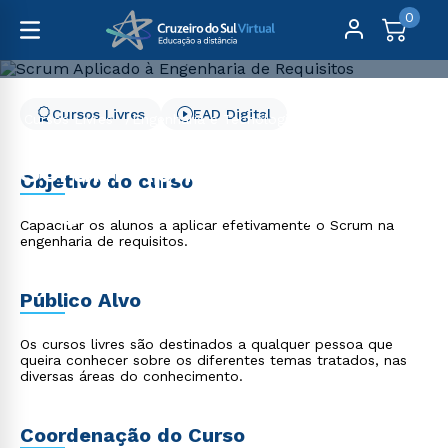
0
Cursos Livres
EAD Digital
Cursos Livres
Engenharia e Tecnologia
Scrum Aplicado à Engenharia de Requisitos
Scrum Aplicado à
Objetivo do curso
Engenharia de Requisitos
Capacitar os alunos a aplicar efetivamente o Scrum na
engenharia de requisitos.
Público Alvo
Os cursos livres são destinados a qualquer pessoa que
queira conhecer sobre os diferentes temas tratados, nas
diversas áreas do conhecimento.
Coordenação do Curso