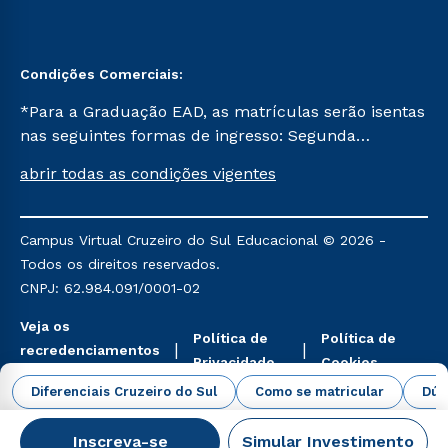
Condições Comerciais:
*Para a Graduação EAD, as matrículas serão isentas
nas seguintes formas de ingresso: Segunda
Graduação, Segunda Graduação 2.0 e Transferência.
abrir todas as condições vigentes
Já para as demais, a taxa de matrícula será de R$
49. *Para a Pós-graduação EAD, as ofertas
mencionadas são referentes aos cursos: Ensino
Campus Virtual Cruzeiro do Sul Educacional © 2026 -
Religioso, Geografia para a Docência e Metodologia
Todos os direitos reservados.
do Ensino de História: Questões Atuais.
CNPJ: 62.984.091/0001-02
Veja os
Política de
Política de
recredenciamentos
Privacidade
Cookies
aqui
Diferenciais Cruzeiro do Sul
Como se matricular
Dúv
Inscreva-se
Simular Investimento