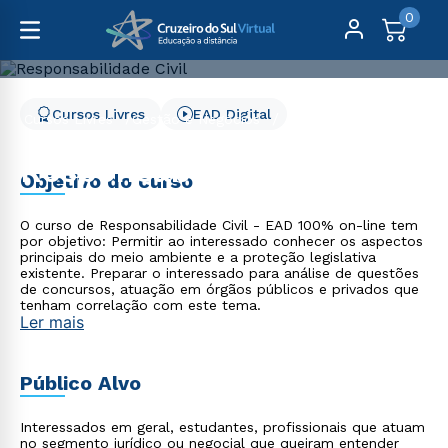
0
Cursos Livres
EAD Digital
Cursos Livres
Gestão e Negócios
Responsabilidade Civil
Responsabilidade Civil
Objetivo do curso
O curso de Responsabilidade Civil - EAD 100% on-line tem
por objetivo: Permitir ao interessado conhecer os aspectos
principais do meio ambiente e a proteção legislativa
existente. Preparar o interessado para análise de questões
de concursos, atuação em órgãos públicos e privados que
tenham correlação com este tema.
Ler mais
Público Alvo
Interessados em geral, estudantes, profissionais que atuam
no segmento jurídico ou negocial que queiram entender