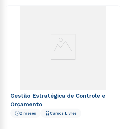
voluptas sit aspernatur aut odit aut fugit, sed quia
consequuntur magni dolores eos qui ratione
voluptatem sequi nesciunt.
Gestão Estratégica de Controle e
Orçamento
2 meses
Cursos Livres