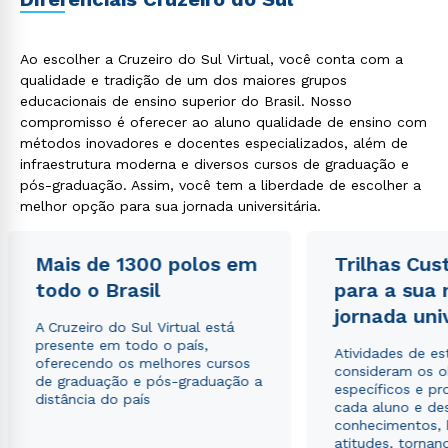
Ao escolher a Cruzeiro do Sul Virtual, você conta com a
qualidade e tradição de um dos maiores grupos
educacionais de ensino superior do Brasil. Nosso
Rápido e fácil
compromisso é oferecer ao aluno qualidade de ensino com
WhatsApp
métodos inovadores e docentes especializados, além de
ou
infraestrutura moderna e diversos cursos de graduação e
pós-graduação. Assim, você tem a liberdade de escolher a
melhor opção para sua jornada universitária.
Mais de 1300 polos em
Trilhas Cus
todo o Brasil
para a sua
Estou de acordo com a
Política de Privacidade.
e
jornada uni
A Cruzeiro do Sul Virtual está
autorizo que meus dados sejam utilizados para o
presente em todo o país,
envio de conteúdos da Cruzeiro do Sul.
Atividades de e
oferecendo os melhores cursos
consideram os o
de graduação e pós-graduação a
específicos e pro
distância do país
cada aluno e de
conhecimentos, 
atitudes, tornan