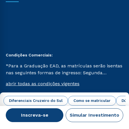
Condições Comerciais:
*Para a Graduação EAD, as matrículas serão isentas
nas seguintes formas de ingresso: Segunda
Graduação, Segunda Graduação 2.0 e Transferência.
abrir todas as condições vigentes
Já para as demais, a taxa de matrícula será de R$
49. *Para a Pós-graduação EAD, as ofertas
mencionadas são referentes aos cursos: Ensino
Diferenciais Cruzeiro do Sul
Como se matricular
Dúv
Campus Virtual Cruzeiro do Sul Educacional © 2026 -
Religioso, Geografia para a Docência e Metodologia
Todos os direitos reservados.
do Ensino de História: Questões Atuais.
Inscreva-se
Simular Investimento
CNPJ: 62.984.091/0001-02
Veja os