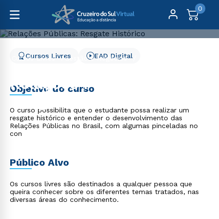
0
Cursos Livres
EAD Digital
Cursos Livres
Gestão e Negócios
Relações Públicas: Resgate Histórico
Relações Públicas:
Objetivo do curso
Resgate Histórico
O curso possibilita que o estudante possa realizar um
resgate histórico e entender o desenvolvimento das
Relações Públicas no Brasil, com algumas pinceladas no
con
Público Alvo
Os cursos livres são destinados a qualquer pessoa que
queira conhecer sobre os diferentes temas tratados, nas
diversas áreas do conhecimento.