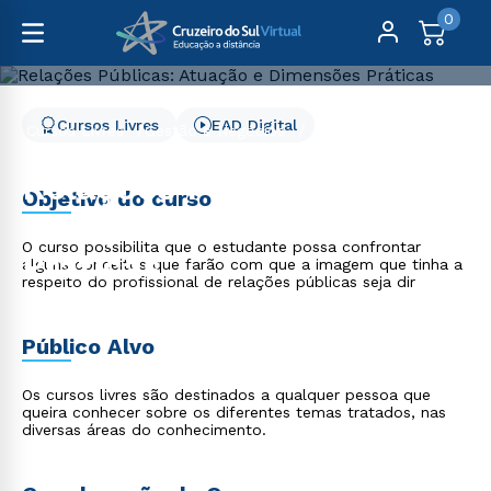
0
Cursos Livres
EAD Digital
Cursos Livres
Gestão e Negócios
Relações Públicas: Atuação e Dimensões Práticas
Relações Públicas:
Objetivo do curso
Atuação e Dimensões
O curso possibilita que o estudante possa confrontar
Práticas
alguns conceitos que farão com que a imagem que tinha a
respeito do profissional de relações públicas seja dir
Público Alvo
Os cursos livres são destinados a qualquer pessoa que
queira conhecer sobre os diferentes temas tratados, nas
diversas áreas do conhecimento.