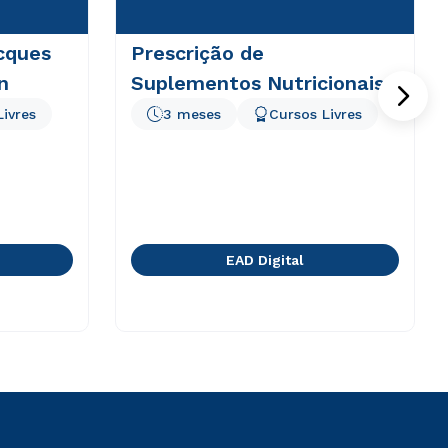
cques
Prescrição de
n
Suplementos Nutricionais
Livres
3 meses
Cursos Livres
EAD Digital