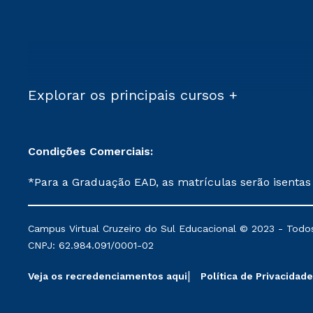
Explorar os principais cursos +
Condições Comerciais:
*Para a Graduação EAD, as matrículas serão isentas
demais, a taxa de matrícula será de R$ 49. *Para a Pós-graduação EAD, as ofertas mencionadas são referentes aos cursos: Ensino Religioso, Geografia para a
Docência e Metodologia do Ensino de História: Questões Atuais. **Semipresencial é um formato do Ensino a Distância. **Descontos 
Campus Virtual Cruzeiro do Sul Educacional © 2023 - Todos
mantidos conforme negociação. Descontos institucio
CNPJ: 62.984.091/0001-02
serviços.
Veja os recredenciamentos aqui
Política de Privacidade