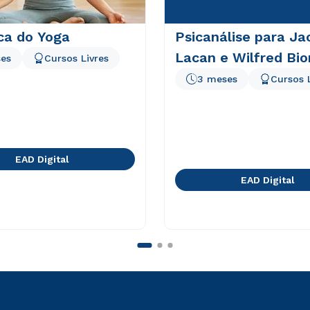
ca do Yoga
Psicanálise para Ja
Lacan e Wilfred Bio
es
Cursos Livres
3 meses
Cursos 
EAD Digital
EAD Digital