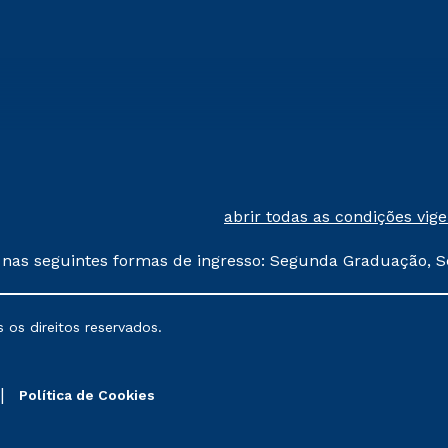
abrir todas as condições vig
 nas seguintes formas de ingresso: Segunda Graduação, S
comerciais oferecidos serão
 os direitos reservados.
nais poderão sofrer alterações nos períodos de rematríc
Política de Cookies