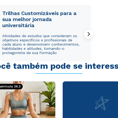
Trilhas Customizáveis para a
sua melhor jornada
universitária
Rápido e fácil
Rápido e fácil
Atividades de estudos que consideram os
WhatsApp
WhatsApp
objetivos específicos e profissionais de
ou
ou
cada aluno e desenvolvem conhecimentos,
habilidades e atitudes, tornando-o
protagonista da sua formação
cê também pode se interes
Estou de acordo com a
Estou de acordo com a
Política de Privacidade.
Política de Privacidade.
e
e
trícula 26.2
autorizo que meus dados sejam utilizados para o
autorizo que meus dados sejam utilizados para o
envio de conteúdos da Cruzeiro do Sul.
envio de conteúdos da Cruzeiro do Sul.