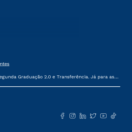
entes
egunda Graduação 2.0 e Transferência. Já para as
ula conforme exposto no contrato de prestação de