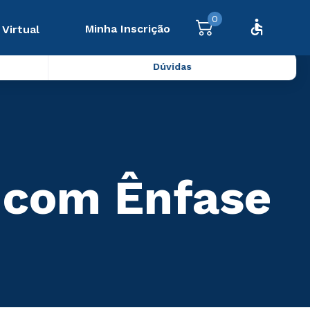
0
Minha Inscrição
 Virtual
Dúvidas
 com Ênfase