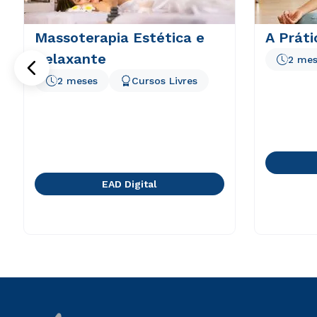
Massoterapia Estética e
A Práti
Relaxante
2 mes
2 meses
Cursos Livres
EAD Digital