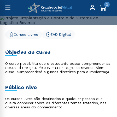
0
Cursos Livres
Gestão e Negócios
Cursos Livres
EAD Digital
Projeto, Implantação e Controle do Sistema de Logística
Reversa
Projeto, Implantação e
Objetivo do curso
Controle do Sistema de
O curso possibilita que o estudante possa compreender as
Logística Reversa
etapas do projeto de sistema de logística reversa. Além
disso, compreenderá algumas diretrizes para a implantaç&
Público Alvo
Os cursos livres são destinados a qualquer pessoa que
queira conhecer sobre os diferentes temas tratados, nas
diversas áreas do conhecimento.