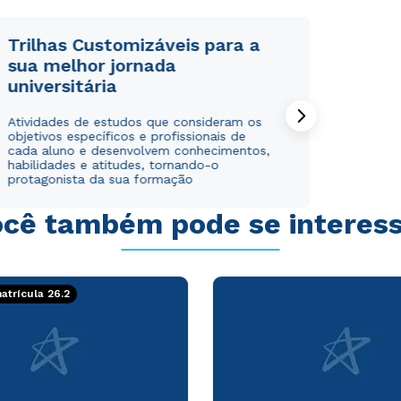
WhatsApp
WhatsApp
ou
ou
Trilhas Customizáveis para a
sua melhor jornada
universitária
Atividades de estudos que consideram os
objetivos específicos e profissionais de
cada aluno e desenvolvem conhecimentos,
habilidades e atitudes, tornando-o
Estou de acordo com a
Estou de acordo com a
Política de Privacidade.
Política de Privacidade.
e
e
protagonista da sua formação
autorizo que meus dados sejam utilizados para o
autorizo que meus dados sejam utilizados para o
envio de conteúdos da Cruzeiro do Sul.
envio de conteúdos da Cruzeiro do Sul.
cê também pode se interes
trícula 26.2