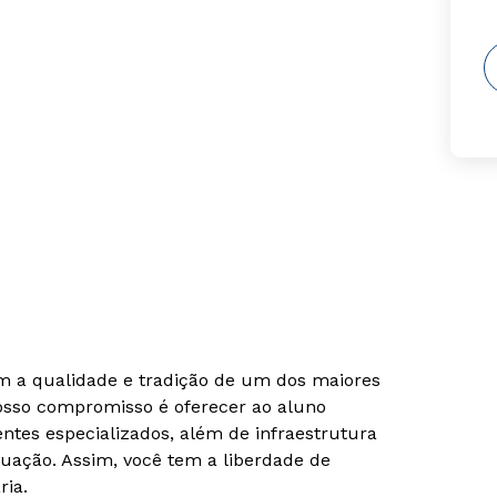
om a qualidade e tradição de um dos maiores
Nosso compromisso é oferecer ao aluno
tes especializados, além de infraestrutura
uação. Assim, você tem a liberdade de
ria.
Rápido e fácil
Rápido e fácil