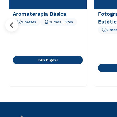
Aromaterapia Básica
Fotogra
Estétic
2 meses
Cursos Livres
2 mes
EAD Digital