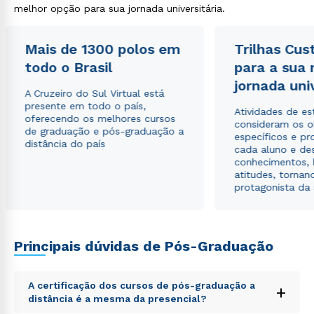
melhor opção para sua jornada universitária.
Rápido e fácil
WhatsApp
ou
Mais de 1300 polos em
Trilhas Cus
todo o Brasil
para a sua
jornada uni
A Cruzeiro do Sul Virtual está
presente em todo o país,
Atividades de e
oferecendo os melhores cursos
consideram os o
de graduação e pós-graduação a
específicos e pro
distância do país
cada aluno e de
Estou de acordo com a
Política de Privacidade.
e
conhecimentos, 
autorizo que meus dados sejam utilizados para o
atitudes, tornan
envio de conteúdos da Cruzeiro do Sul.
protagonista da
Principais dúvidas de Pós-Graduação
A certificação dos cursos de pós-graduação a
+
distância é a mesma da presencial?