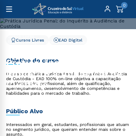
0
Cursos Livres
Cursos Livres
EAD Digital
Direito, Relações Internacionais e Ciência Política
Prática Jurídica Penal: do Inquérito à Audiência de
Custódia
Objetivo do curso
Prática Jurídica Penal: do
Inquérito à Audiência de
O curso de Prática Jurídica Penal: do Inquérito à Audiência
de Custódia - EAD 100% on-line objetiva a capacitação
Custódia
acadêmica e/ou profissional, além de qualificação,
aperfeiçoamento, desenvolvimento de competências e
habilidades para o mercado de trabalho.
Público Alvo
Interessados em geral, estudantes, profissionais que atuam
no segmento jurídico, que queiram entender mais sobre o
assunto.