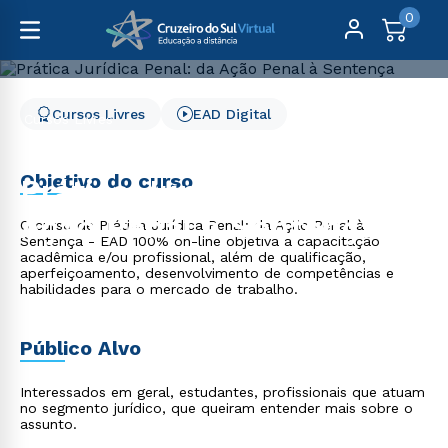
0
Cursos Livres
EAD Digital
Cursos Livres
Direito, Relações Internacionais e Ciência Política
Prática Jurídica Penal: da Ação Penal à Sentença
Objetivo do curso
Prática Jurídica Penal: da
Ação Penal à Sentença
O curso de Prática Jurídica Penal: da Ação Penal à
Sentença - EAD 100% on-line objetiva a capacitação
acadêmica e/ou profissional, além de qualificação,
aperfeiçoamento, desenvolvimento de competências e
habilidades para o mercado de trabalho.
Público Alvo
Interessados em geral, estudantes, profissionais que atuam
no segmento jurídico, que queiram entender mais sobre o
assunto.