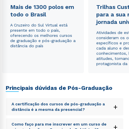
ou
Mais de 1300 polos em
Trilhas Cus
todo o Brasil
para a sua
jornada uni
A Cruzeiro do Sul Virtual está
presente em todo o país,
Atividades de e
oferecendo os melhores cursos
consideram os o
de graduação e pós-graduação a
específicos e pro
distância do país
cada aluno e de
Estou de acordo com a
Política de Privacidade.
e
conhecimentos, 
autorizo que meus dados sejam utilizados para o
atitudes, tornan
envio de conteúdos da Cruzeiro do Sul.
protagonista da
Principais dúvidas de Pós-Graduação
A certificação dos cursos de pós-graduação a
+
distância é a mesma da presencial?
Sed ut perspiciatis unde omnis iste natus error sit
Como faço para me inscrever em um curso de
+
voluptatem accusantium doloremque laudantium,