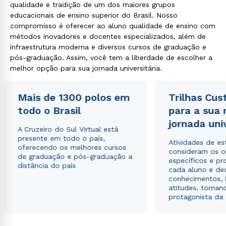
qualidade e tradição de um dos maiores grupos
educacionais de ensino superior do Brasil. Nosso
compromisso é oferecer ao aluno qualidade de ensino com
métodos inovadores e docentes especializados, além de
infraestrutura moderna e diversos cursos de graduação e
pós-graduação. Assim, você tem a liberdade de escolher a
melhor opção para sua jornada universitária.
Rápido e fácil
WhatsApp
Mais de 1300 polos em
Trilhas Cus
ou
todo o Brasil
para a sua
jornada uni
A Cruzeiro do Sul Virtual está
presente em todo o país,
Atividades de e
oferecendo os melhores cursos
consideram os o
de graduação e pós-graduação a
específicos e pro
distância do país
cada aluno e de
conhecimentos, 
Estou de acordo com a
Política de Privacidade.
e
atitudes, tornan
autorizo que meus dados sejam utilizados para o
protagonista da
envio de conteúdos da Cruzeiro do Sul.