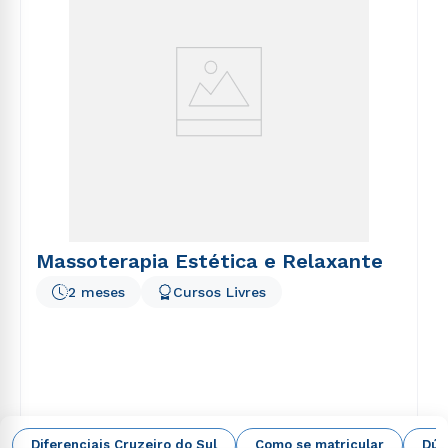
Massoterapia Estética e Relaxante
2 meses
Cursos Livres
EAD Digital
Diferenciais Cruzeiro do Sul
Como se matricular
Dúv