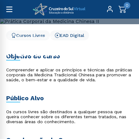
0
Cursos Livres
EAD Digital
Cursos Livres
Saúde
Prática Corporal da Medicina Chinesa II
Prática Corporal da
Objetivo do curso
Medicina Chinesa II
Compreender e aplicar os princípios e técnicas das práticas
corporais da Medicina Tradicional Chinesa para promover a
saúde, o bem-estar e a qualidade de vida.
Público Alvo
Os cursos livres são destinados a qualquer pessoa que
queira conhecer sobre os diferentes temas tratados, nas
diversas áreas do conhecimento.