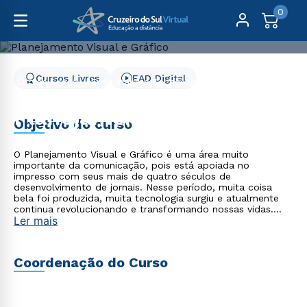
0
Cursos Livres
EAD Digital
Cursos Livres
Engenharia e Tecnologia
Planejamento Visual e Gráfico
Planejamento Visual e
Objetivo do curso
Gráfico
O Planejamento Visual e Gráfico é uma área muito
importante da comunicação, pois está apoiada no
impresso com seus mais de quatro séculos de
desenvolvimento de jornais. Nesse período, muita coisa
bela foi produzida, muita tecnologia surgiu e atualmente
continua revolucionando e transformando nossas vidas.
Ler mais
Pensar design gráfico é um desafio para produtos
impressos e eletrônicos que se apresentam com desenhos
criativos e que precisam comunicar e conquistar o público.
Em uma sociedade midiatizada, o planejamento visual
Coordenação do Curso
gráfico é essencial para o sucesso de toda comunicação
visual. Desenvolver peças gráficas é uma competência
solicitada em todas as profissões, pois se trata de
estender a capacidade comunicativa, seja como estudante,