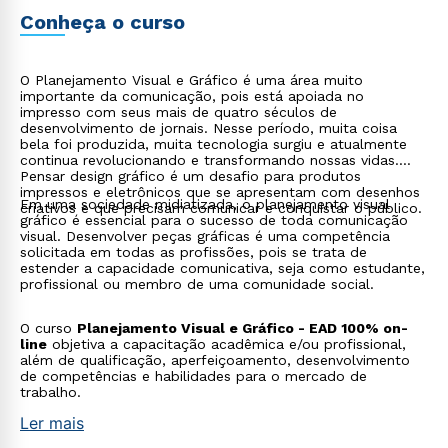
profissional ou membro de uma comunidade social. O
curso Planejamento Visual e Gráfico - EAD 100% on-line
Conheça o curso
objetiva a capacitação acadêmica e/ou profissional, além
de qualificação, aperfeiçoamento, desenvolvimento de
competências e habilidades para o mercado de trabalho.
O Planejamento Visual e Gráfico é uma área muito
importante da comunicação, pois está apoiada no
impresso com seus mais de quatro séculos de
desenvolvimento de jornais. Nesse período, muita coisa
bela foi produzida, muita tecnologia surgiu e atualmente
continua revolucionando e transformando nossas vidas.
Pensar design gráfico é um desafio para produtos
impressos e eletrônicos que se apresentam com desenhos
Em uma sociedade midiatizada, o planejamento visual
criativos e que precisam comunicar e conquistar o público.
gráfico é essencial para o sucesso de toda comunicação
visual. Desenvolver peças gráficas é uma competência
solicitada em todas as profissões, pois se trata de
estender a capacidade comunicativa, seja como estudante,
profissional ou membro de uma comunidade social.
O curso
Planejamento Visual e Gráfico - EAD 100% on-
line
objetiva a capacitação acadêmica e/ou profissional,
além de qualificação, aperfeiçoamento, desenvolvimento
de competências e habilidades para o mercado de
trabalho.
Ler mais