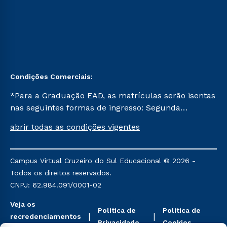
Condições Comerciais:
*Para a Graduação EAD, as matrículas serão isentas
nas seguintes formas de ingresso: Segunda
Graduação, Segunda Graduação 2.0 e Transferência.
abrir todas as condições vigentes
Já para as demais, a taxa de matrícula será de R$
49. *Para a Pós-graduação EAD, as ofertas
mencionadas são referentes aos cursos: Ensino
Campus Virtual Cruzeiro do Sul Educacional © 2026 -
Religioso, Geografia para a Docência e Metodologia
Todos os direitos reservados.
do Ensino de História: Questões Atuais.
CNPJ: 62.984.091/0001-02
Veja os
Política de
Política de
recredenciamentos
Privacidade
Cookies