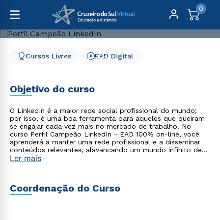
0
Cursos Livres
EAD Digital
Cursos Livres
Comunicação
Perfil Campeão LinkedIn
Perfil Campeão LinkedIn
Objetivo do curso
O LinkedIn é a maior rede social profissional do mundo;
por isso, é uma boa ferramenta para aqueles que queiram
se engajar cada vez mais no mercado de trabalho. No
curso Perfil Campeão LinkedIn - EAD 100% on-line, você
aprenderá a manter uma rede profissional e a disseminar
conteúdos relevantes, alavancando um mundo infinito de
Ler mais
possibilidades para sua carreira. O conteúdo abrange
tendências do mercado de trabalho, apresentação do
LinkedIn, a criação de um perfil campeão e como se dá a
interação com a rede social.
Coordenação do Curso