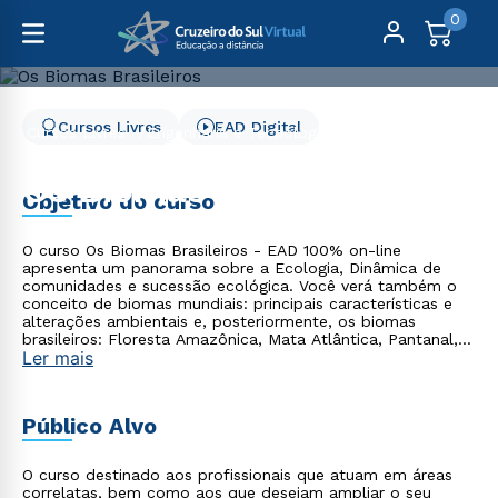
0
Cursos Livres
EAD Digital
Cursos Livres
Engenharia e Tecnologia
Os Biomas Brasileiros
Os Biomas Brasileiros
Objetivo do curso
O curso Os Biomas Brasileiros - EAD 100% on-line
apresenta um panorama sobre a Ecologia, Dinâmica de
comunidades e sucessão ecológica. Você verá também o
conceito de biomas mundiais: principais características e
alterações ambientais e, posteriormente, os biomas
brasileiros: Floresta Amazônica, Mata Atlântica, Pantanal,
Ler mais
Cerrado, Caatinga e Pampas, além de conceitos
relacionados à ecologia de paisagens, relacionando como
as mudanças climáticas globais afetam o meio ambiente.
Ao final do curso, você será capaz de aplicar os
Público Alvo
conhecimentos teóricos e técnicos adquiridos em situações
cotidianas em que os Biomas Brasileiros se fazem
presentes.
O curso destinado aos profissionais que atuam em áreas
correlatas, bem como aos que desejam ampliar o seu