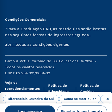
Condições Comerciais:
*Para a Graduação EAD, as matrículas serão isentas
nas seguintes formas de ingresso: Segunda
Graduação, Segunda Graduação 2.0 e Transferência.
abrir todas as condições vigentes
Já para as demais, a taxa de matrícula será de R$
49. *Para a Pós-graduação EAD, as ofertas
mencionadas são referentes aos cursos: Ensino
Campus Virtual Cruzeiro do Sul Educacional © 2026 -
Religioso, Geografia para a Docência e Metodologia
Todos os direitos reservados.
do Ensino de História: Questões Atuais.
CNPJ: 62.984.091/0001-02
Veja os
Política de
Política de
recredenciamentos
Privacidade
Cookies
aqui
Diferenciais Cruzeiro do Sul
Como se matricular
Dúv
Inscreva-se
Simular Investimento