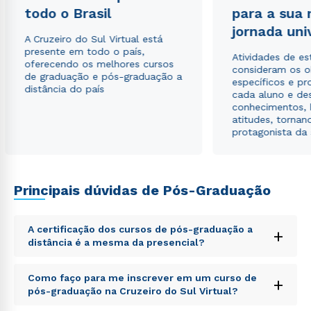
todo o Brasil
para a sua
jornada uni
A Cruzeiro do Sul Virtual está
presente em todo o país,
Atividades de e
oferecendo os melhores cursos
consideram os o
de graduação e pós-graduação a
específicos e pro
distância do país
cada aluno e de
conhecimentos, 
atitudes, tornan
Rápido e fácil
protagonista da
WhatsApp
ou
Principais dúvidas de Pós-Graduação
A certificação dos cursos de pós-graduação a
+
distância é a mesma da presencial?
Estou de acordo com a
Política de Privacidade.
e
Sed ut perspiciatis unde omnis iste natus error sit
Como faço para me inscrever em um curso de
autorizo que meus dados sejam utilizados para o
+
voluptatem accusantium doloremque laudantium,
pós-graduação na Cruzeiro do Sul Virtual?
envio de conteúdos da Cruzeiro do Sul.
totam rem aperiam, eaque ipsa quae ab illo inventore