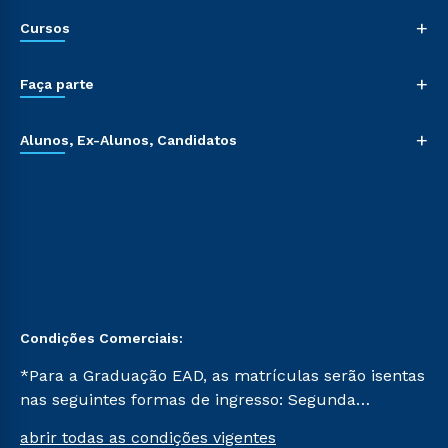
+
Cursos
+
Faça parte
+
Alunos, Ex-Alunos, Candidatos
Condições Comerciais:
*Para a Graduação EAD, as matrículas serão isentas
nas seguintes formas de ingresso: Segunda
Graduação, Segunda Graduação 2.0 e Transferência.
abrir todas as condições vigentes
Já para as demais, a taxa de matrícula será de R$