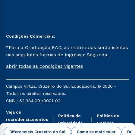
Condições Comerciais:
*Para a Graduação EAD, as matrículas serão isentas
nas seguintes formas de ingresso: Segunda
Graduação, Segunda Graduação 2.0 e Transferência.
abrir todas as condições vigentes
Já para as demais, a taxa de matrícula será de R$
49. *Para a Pós-graduação EAD, as ofertas
mencionadas são referentes aos cursos: Ensino
Campus Virtual Cruzeiro do Sul Educacional © 2026 -
Religioso, Geografia para a Docência e Metodologia
Todos os direitos reservados.
do Ensino de História: Questões Atuais.
CNPJ: 62.984.091/0001-02
Veja os
Política de
Política de
recredenciamentos
Privacidade
Cookies
aqui
Diferenciais Cruzeiro do Sul
Como se matricular
Dúv