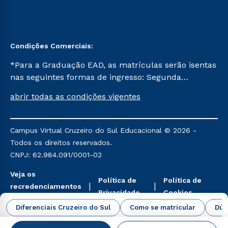
Condições Comerciais:
*Para a Graduação EAD, as matrículas serão isentas
nas seguintes formas de ingresso: Segunda
Graduação, Segunda Graduação 2.0 e Transferência.
abrir todas as condições vigentes
Já para as demais, a taxa de matrícula será de R$
49. *Para a Pós-graduação EAD, as ofertas
mencionadas são referentes aos cursos: Ensino
Campus Virtual Cruzeiro do Sul Educacional © 2026 -
Religioso, Geografia para a Docência e Metodologia
Todos os direitos reservados.
do Ensino de História: Questões Atuais.
CNPJ: 62.984.091/0001-02
Veja os
Política de
Política de
recredenciamentos
Privacidade
Cookies
aqui
Diferenciais Cruzeiro do Sul
Como se matricular
Dúv