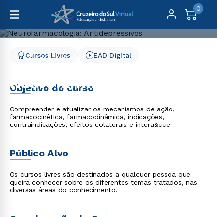
0
Cursos Livres
EAD Digital
Cursos Livres
Saúde
Neurofarmacologia: Antidepressivos
Neurofarmacologia:
Objetivo do curso
Antidepressivos
Compreender e atualizar os mecanismos de ação,
farmacocinética, farmacodinâmica, indicações,
contraindicações, efeitos colaterais e intera&cce
Público Alvo
Os cursos livres são destinados a qualquer pessoa que
queira conhecer sobre os diferentes temas tratados, nas
diversas áreas do conhecimento.