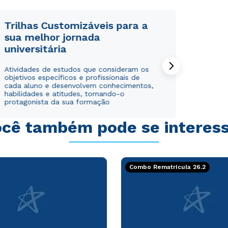
Trilhas Customizáveis para a
sua melhor jornada
universitária
Rápido e fácil
Rápido e fácil
Atividades de estudos que consideram os
WhatsApp
WhatsApp
objetivos específicos e profissionais de
ou
ou
cada aluno e desenvolvem conhecimentos,
habilidades e atitudes, tornando-o
protagonista da sua formação
cê também pode se interes
Estou de acordo com a
Estou de acordo com a
Política de Privacidade.
Política de Privacidade.
e
e
Combo Rematrícula 26.2
autorizo que meus dados sejam utilizados para o
autorizo que meus dados sejam utilizados para o
envio de conteúdos da Cruzeiro do Sul.
envio de conteúdos da Cruzeiro do Sul.