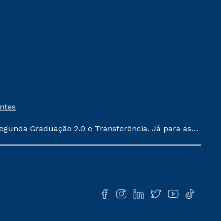
entes
egunda Graduação 2.0 e Transferência. Já para as
ula conforme exposto no contrato de prestação de