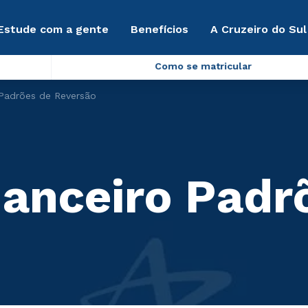
Estude com a gente
Benefícios
A Cruzeiro do Sul
Como se matricular
Padrões de Reversão
anceiro Padr