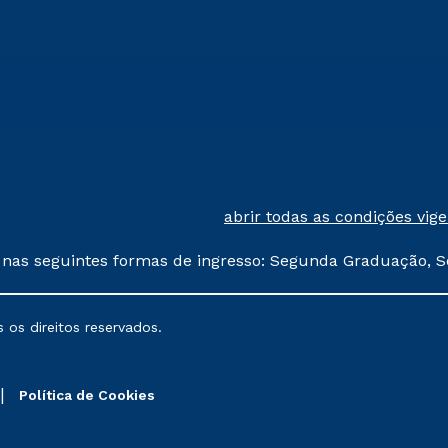
abrir todas as condições vig
 nas seguintes formas de ingresso: Segunda Graduação, S
comerciais oferecidos serão
 os direitos reservados.
nais poderão sofrer alterações nos períodos de rematríc
Política de Cookies