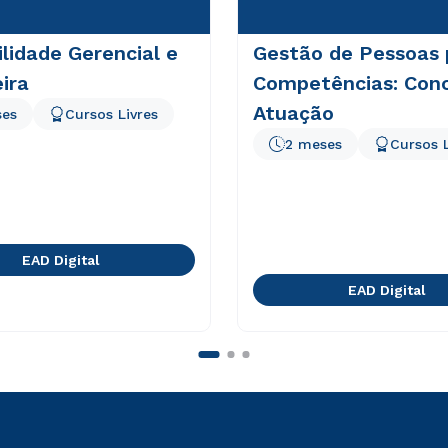
lidade Gerencial e
Gestão de Pessoas 
ira
Competências: Conc
Atuação
ses
Cursos Livres
2 meses
Cursos L
EAD Digital
EAD Digital