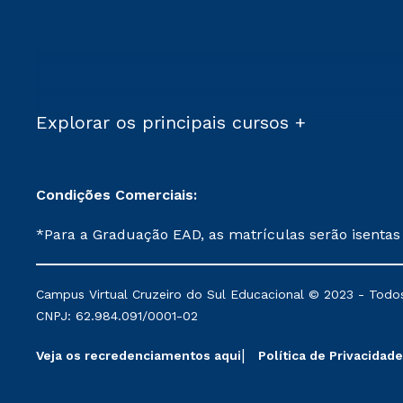
Explorar os principais cursos +
Condições Comerciais:
*Para a Graduação EAD, as matrículas serão isentas
demais, a taxa de matrícula será de R$ 49. *Para a Pós-graduação EAD, as ofertas mencionadas são referentes aos cursos: Ensino Religioso, Geografia para a
Docência e Metodologia do Ensino de História: Questões Atuais. **Semipresencial é um formato do Ensino a Distância. **Descontos 
Campus Virtual Cruzeiro do Sul Educacional © 2023 - Todos
mantidos conforme negociação. Descontos institucio
CNPJ: 62.984.091/0001-02
serviços.
Veja os recredenciamentos aqui
Política de Privacidade