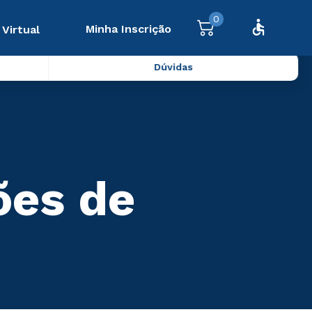
0
Minha Inscrição
 Virtual
Dúvidas
ões de