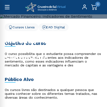
0
Cursos Livres
EAD Digital
Cursos Livres
Gestão e Negócios
Mercado Financeiro: Indicadores de Sentimento
Mercado Financeiro:
Objetivo do curso
Indicadores de
O curso possibilita que o estudante possa compreender os
Sentimento
aspectos conceituais referentes aos indicadores de
sentimento, como esses indicadores influenciam o
mercado de capitais e as vantagens e des
Público Alvo
Os cursos livres são destinados a qualquer pessoa que
queira conhecer sobre os diferentes temas tratados, nas
diversas áreas do conhecimento.