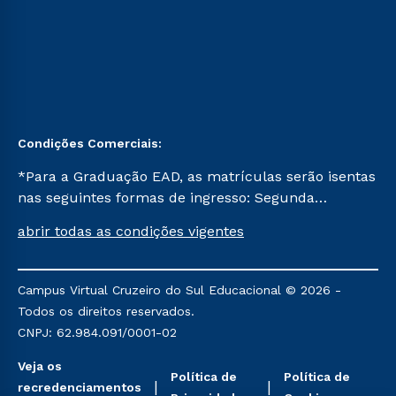
Condições Comerciais:
*Para a Graduação EAD, as matrículas serão isentas
nas seguintes formas de ingresso: Segunda
Graduação, Segunda Graduação 2.0 e Transferência.
abrir todas as condições vigentes
Já para as demais, a taxa de matrícula será de R$
49. *Para a Pós-graduação EAD, as ofertas
mencionadas são referentes aos cursos: Ensino
Campus Virtual Cruzeiro do Sul Educacional © 2026 -
Religioso, Geografia para a Docência e Metodologia
Todos os direitos reservados.
do Ensino de História: Questões Atuais.
CNPJ: 62.984.091/0001-02
Veja os
Política de
Política de
recredenciamentos