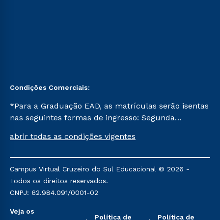
Condições Comerciais:
*Para a Graduação EAD, as matrículas serão isentas
nas seguintes formas de ingresso: Segunda
Graduação, Segunda Graduação 2.0 e Transferência.
abrir todas as condições vigentes
Já para as demais, a taxa de matrícula será de R$
49. *Para a Pós-graduação EAD, as ofertas
mencionadas são referentes aos cursos: Ensino
Campus Virtual Cruzeiro do Sul Educacional © 2026 -
Religioso, Geografia para a Docência e Metodologia
Todos os direitos reservados.
do Ensino de História: Questões Atuais.
CNPJ: 62.984.091/0001-02
Veja os
Política de
Política de