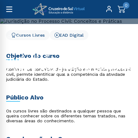
0
Cursos Livres
EAD Digital
Cursos Livres
Direito, Relações Internacionais e Ciência Política
Jurisdição no Processo Civil: Conceitos e Práticas
Objetivo do curso
Jurisdição no Processo
Civil: Conceitos e Práticas
Conhecer os conceitos de jurisdição em matéria processual
civil, permite identificar qual a competência da atividade
judiciária do Estado.
Público Alvo
Os cursos livres são destinados a qualquer pessoa que
queira conhecer sobre os diferentes temas tratados, nas
diversas áreas do conhecimento.