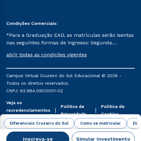
Condições Comerciais:
*Para a Graduação EAD, as matrículas serão isentas
nas seguintes formas de ingresso: Segunda
Graduação, Segunda Graduação 2.0 e Transferência.
abrir todas as condições vigentes
Já para as demais, a taxa de matrícula será de R$
49. *Para a Pós-graduação EAD, as ofertas
mencionadas são referentes aos cursos: Ensino
Campus Virtual Cruzeiro do Sul Educacional © 2026 -
Religioso, Geografia para a Docência e Metodologia
Todos os direitos reservados.
do Ensino de História: Questões Atuais.
CNPJ: 62.984.091/0001-02
Veja os
Política de
Política de
recredenciamentos
Privacidade
Cookies
aqui
Diferenciais Cruzeiro do Sul
Como se matricular
Dúv
Inscreva-se
Simular Investimento