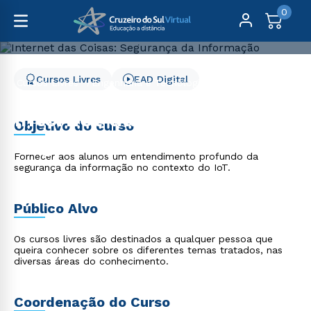
0
Cursos Livres
EAD Digital
Cursos Livres
Engenharia e Tecnologia
Internet das Coisas: Segurança da Informação
Internet das Coisas:
Objetivo do curso
Segurança da Informação
Fornecer aos alunos um entendimento profundo da
segurança da informação no contexto do IoT.
Público Alvo
Os cursos livres são destinados a qualquer pessoa que
queira conhecer sobre os diferentes temas tratados, nas
diversas áreas do conhecimento.
Coordenação do Curso