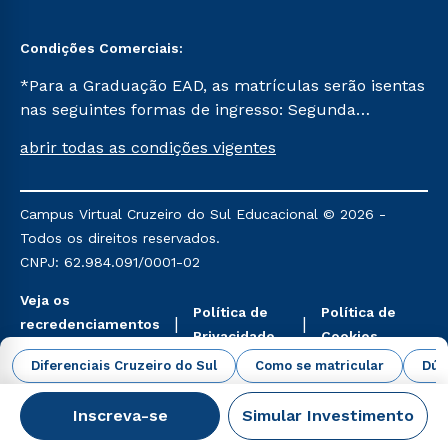
Condições Comerciais:
*Para a Graduação EAD, as matrículas serão isentas
nas seguintes formas de ingresso: Segunda
Graduação, Segunda Graduação 2.0 e Transferência.
abrir todas as condições vigentes
Já para as demais, a taxa de matrícula será de R$
49. *Para a Pós-graduação EAD, as ofertas
mencionadas são referentes aos cursos: Ensino
Campus Virtual Cruzeiro do Sul Educacional © 2026 -
Religioso, Geografia para a Docência e Metodologia
Todos os direitos reservados.
do Ensino de História: Questões Atuais.
CNPJ: 62.984.091/0001-02
Veja os
Política de
Política de
recredenciamentos
Privacidade
Cookies
aqui
Diferenciais Cruzeiro do Sul
Como se matricular
Dúv
Inscreva-se
Simular Investimento