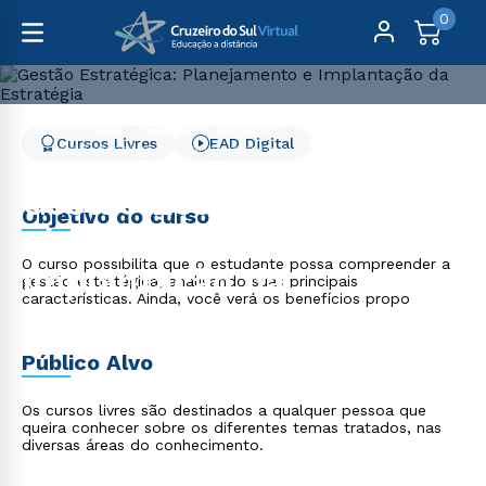
0
Cursos Livres
Gestão e Negócios
Cursos Livres
EAD Digital
Gestão Estratégica: Planejamento e Implantação da
Estratégia
Gestão Estratégica:
Objetivo do curso
Planejamento e
O curso possibilita que o estudante possa compreender a
Implantação da
gestão estratégica, analisando suas principais
características. Ainda, você verá os benefícios propo
Estratégia
Público Alvo
Os cursos livres são destinados a qualquer pessoa que
queira conhecer sobre os diferentes temas tratados, nas
diversas áreas do conhecimento.