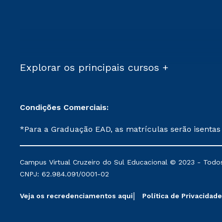
Explorar os principais cursos +
Condições Comerciais:
*Para a Graduação EAD, as matrículas serão isentas
demais, a taxa de matrícula será de R$ 49. *Para a Pós-graduação EAD, as ofertas mencionadas são referentes aos cursos: Ensino Religioso, Geografia para a
Docência e Metodologia do Ensino de História: Questões Atuais. **Semipresencial é um formato do Ensino a Distância. **Descontos 
Campus Virtual Cruzeiro do Sul Educacional © 2023 - Todos
mantidos conforme negociação. Descontos institucio
CNPJ: 62.984.091/0001-02
serviços.
Veja os recredenciamentos aqui
Política de Privacidade