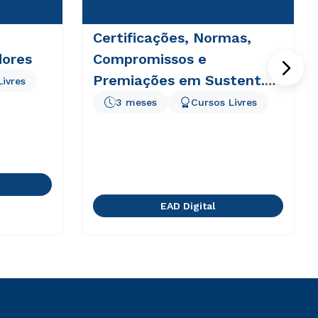
Certificações, Normas,
dores
Compromissos e
Premiações em Sustent.
Livres
Empresarial
3 meses
Cursos Livres
EAD Digital