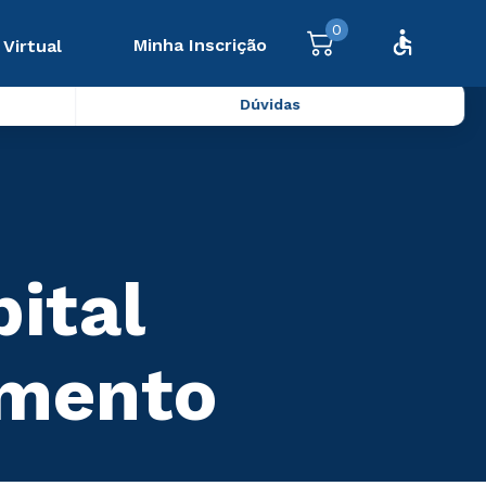
0
Minha Inscrição
 Virtual
Dúvidas
ital
amento