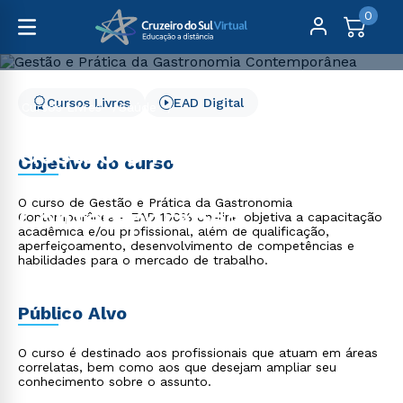
0
Cursos Livres
EAD Digital
Cursos Livres
Saúde
Gestão e Prática da Gastronomia Contemporânea
Gestão e Prática da
Objetivo do curso
Gastronomia
O curso de Gestão e Prática da Gastronomia
Contemporânea
Contemporânea - EAD 100% on-line objetiva a capacitação
acadêmica e/ou profissional, além de qualificação,
aperfeiçoamento, desenvolvimento de competências e
habilidades para o mercado de trabalho.
Público Alvo
O curso é destinado aos profissionais que atuam em áreas
correlatas, bem como aos que desejam ampliar seu
conhecimento sobre o assunto.