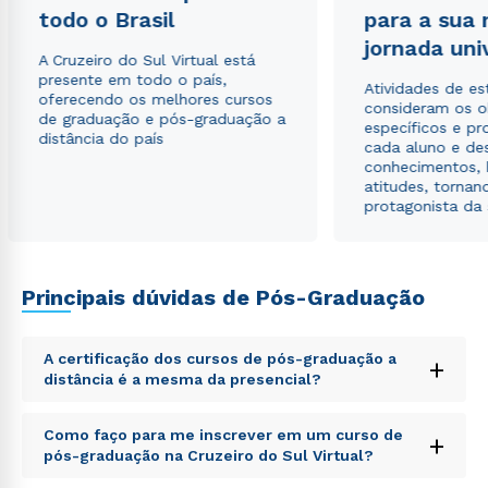
todo o Brasil
para a sua
jornada uni
A Cruzeiro do Sul Virtual está
Rápido e fácil
presente em todo o país,
WhatsApp
Atividades de e
oferecendo os melhores cursos
consideram os o
de graduação e pós-graduação a
ou
específicos e pro
distância do país
cada aluno e de
conhecimentos, 
atitudes, tornan
protagonista da
Estou de acordo com a
Política de Privacidade.
e
Principais dúvidas de Pós-Graduação
autorizo que meus dados sejam utilizados para o
envio de conteúdos da Cruzeiro do Sul.
A certificação dos cursos de pós-graduação a
+
distância é a mesma da presencial?
Sed ut perspiciatis unde omnis iste natus error sit
Como faço para me inscrever em um curso de
+
voluptatem accusantium doloremque laudantium,
pós-graduação na Cruzeiro do Sul Virtual?
totam rem aperiam, eaque ipsa quae ab illo inventore