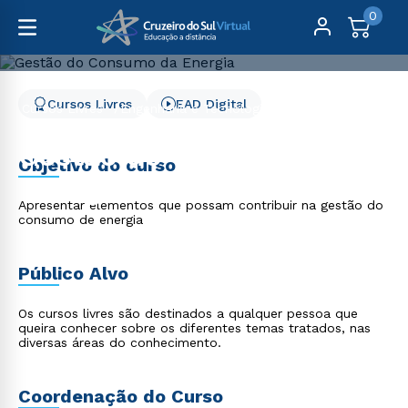
0
Cursos Livres
EAD Digital
Cursos Livres
Engenharia e Tecnologia
Gestão do Consumo da Energia
Gestão do Consumo da
Objetivo do curso
Energia
Apresentar elementos que possam contribuir na gestão do
consumo de energia
Público Alvo
Os cursos livres são destinados a qualquer pessoa que
queira conhecer sobre os diferentes temas tratados, nas
diversas áreas do conhecimento.
Coordenação do Curso