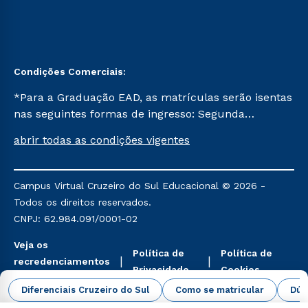
Condições Comerciais:
*Para a Graduação EAD, as matrículas serão isentas
nas seguintes formas de ingresso: Segunda
Graduação, Segunda Graduação 2.0 e Transferência.
abrir todas as condições vigentes
Já para as demais, a taxa de matrícula será de R$
49. *Para a Pós-graduação EAD, as ofertas
mencionadas são referentes aos cursos: Ensino
Campus Virtual Cruzeiro do Sul Educacional © 2026 -
Religioso, Geografia para a Docência e Metodologia
Todos os direitos reservados.
do Ensino de História: Questões Atuais.
CNPJ: 62.984.091/0001-02
Veja os
Política de
Política de
recredenciamentos
Privacidade
Cookies
aqui
Diferenciais Cruzeiro do Sul
Como se matricular
Dúv