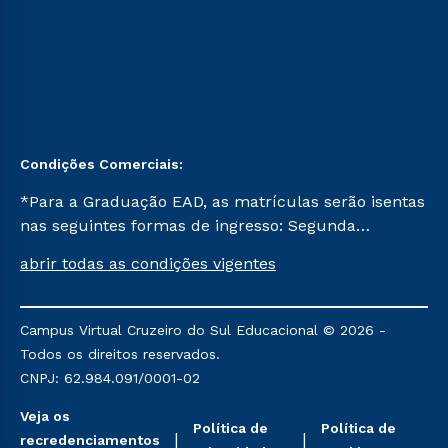
Condições Comerciais:
*Para a Graduação EAD, as matrículas serão isentas
nas seguintes formas de ingresso: Segunda
Graduação, Segunda Graduação 2.0 e Transferência.
abrir todas as condições vigentes
Já para as demais, a taxa de matrícula será de R$
49. *Para a Pós-graduação EAD, as ofertas
mencionadas são referentes aos cursos: Ensino
Campus Virtual Cruzeiro do Sul Educacional © 2026 -
Religioso, Geografia para a Docência e Metodologia
Todos os direitos reservados.
do Ensino de História: Questões Atuais.
CNPJ: 62.984.091/0001-02
Veja os
Política de
Política de
recredenciamentos