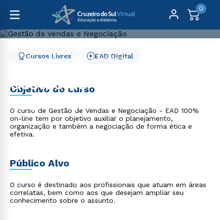
0
Cursos Livres
EAD Digital
Cursos Livres
Gestão e Negócios
Gestão de Vendas e Negociação
Gestão de Vendas e
Objetivo do curso
Negociação
O curso de Gestão de Vendas e Negociação - EAD 100%
on-line tem por objetivo auxiliar o planejamento,
organização e também a negociação de forma ética e
efetiva.
Público Alvo
O curso é destinado aos profissionais que atuam em áreas
correlatas, bem como aos que desejam ampliar seu
conhecimento sobre o assunto.