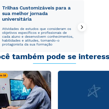
ou
ou
Trilhas Customizáveis para a
sua melhor jornada
universitária
Atividades de estudos que consideram os
objetivos específicos e profissionais de
cada aluno e desenvolvem conhecimentos,
habilidades e atitudes, tornando-o
protagonista da sua formação
Estou de acordo com a
Estou de acordo com a
Política de Privacidade.
Política de Privacidade.
e
e
autorizo que meus dados sejam utilizados para o
autorizo que meus dados sejam utilizados para o
envio de conteúdos da Cruzeiro do Sul.
envio de conteúdos da Cruzeiro do Sul.
cê também pode se interes
m IA