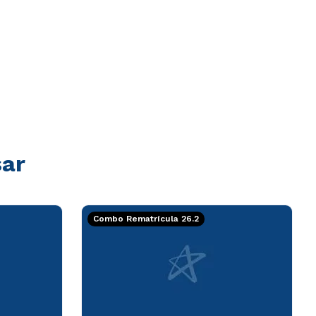
sar
Combo Rematrícula 26.2