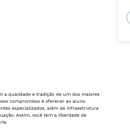
om a qualidade e tradição de um dos maiores
Nosso compromisso é oferecer ao aluno
tes especializados, além de infraestrutura
uação. Assim, você tem a liberdade de
ria.
Rápido e fácil
Rápido e fácil
WhatsApp
WhatsApp