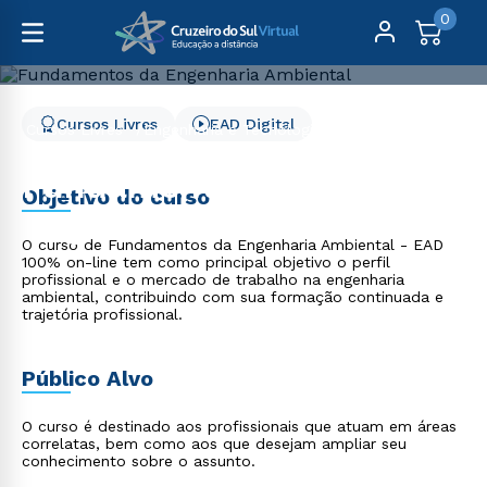
0
Cursos Livres
EAD Digital
Cursos Livres
Engenharia e Tecnologia
Fundamentos da Engenharia Ambiental
Fundamentos da
Objetivo do curso
Engenharia Ambiental
O curso de Fundamentos da Engenharia Ambiental - EAD
100% on-line tem como principal objetivo o perfil
profissional e o mercado de trabalho na engenharia
ambiental, contribuindo com sua formação continuada e
trajetória profissional.
Público Alvo
O curso é destinado aos profissionais que atuam em áreas
correlatas, bem como aos que desejam ampliar seu
conhecimento sobre o assunto.