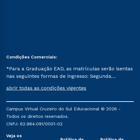
Condições Comerciais:
*Para a Graduação EAD, as matrículas serão isentas
nas seguintes formas de ingresso: Segunda
Graduação, Segunda Graduação 2.0 e Transferência.
abrir todas as condições vigentes
Já para as demais, a taxa de matrícula será de R$
49. *Para a Pós-graduação EAD, as ofertas
mencionadas são referentes aos cursos: Ensino
Campus Virtual Cruzeiro do Sul Educacional © 2026 -
Religioso, Geografia para a Docência e Metodologia
Todos os direitos reservados.
do Ensino de História: Questões Atuais.
CNPJ: 62.984.091/0001-02
Veja os
Política de
Política de