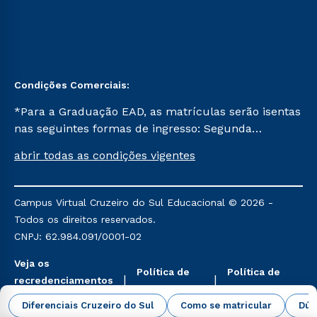
Condições Comerciais:
*Para a Graduação EAD, as matrículas serão isentas
nas seguintes formas de ingresso: Segunda
Graduação, Segunda Graduação 2.0 e Transferência.
abrir todas as condições vigentes
Já para as demais, a taxa de matrícula será de R$
49. *Para a Pós-graduação EAD, as ofertas
mencionadas são referentes aos cursos: Ensino
Campus Virtual Cruzeiro do Sul Educacional © 2026 -
Religioso, Geografia para a Docência e Metodologia
Todos os direitos reservados.
do Ensino de História: Questões Atuais.
CNPJ: 62.984.091/0001-02
Veja os
Política de
Política de
recredenciamentos
Privacidade
Cookies
aqui
Diferenciais Cruzeiro do Sul
Como se matricular
Dúv