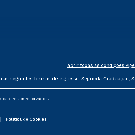
abrir todas as condições vig
 nas seguintes formas de ingresso: Segunda Graduação, S
comerciais oferecidos serão
 os direitos reservados.
nais poderão sofrer alterações nos períodos de rematríc
Política de Cookies