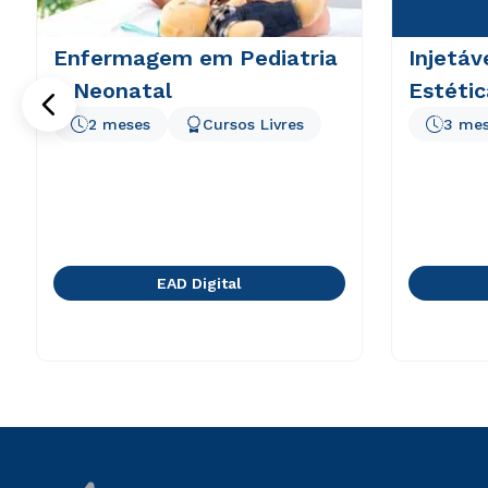
Enfermagem em Pediatria
Injetáv
e Neonatal
Estétic
2 meses
Cursos Livres
3 me
EAD Digital