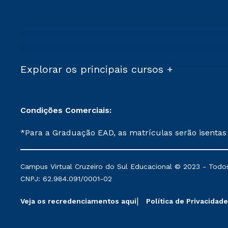
Explorar os principais cursos +
Condições Comerciais:
*Para a Graduação EAD, as matrículas serão isentas
demais, a taxa de matrícula será de R$ 49. *Para a Pós-graduação EAD, as ofertas mencionadas são referentes aos cursos: Ensino Religioso, Geografia para a
Docência e Metodologia do Ensino de História: Questões Atuais. **Semipresencial é um formato do Ensino a Distância. **Descontos 
Campus Virtual Cruzeiro do Sul Educacional © 2023 - Todos
mantidos conforme negociação. Descontos institucio
CNPJ: 62.984.091/0001-02
serviços.
Veja os recredenciamentos aqui
Política de Privacidade