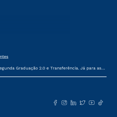
entes
egunda Graduação 2.0 e Transferência. Já para as
ula conforme exposto no contrato de prestação de