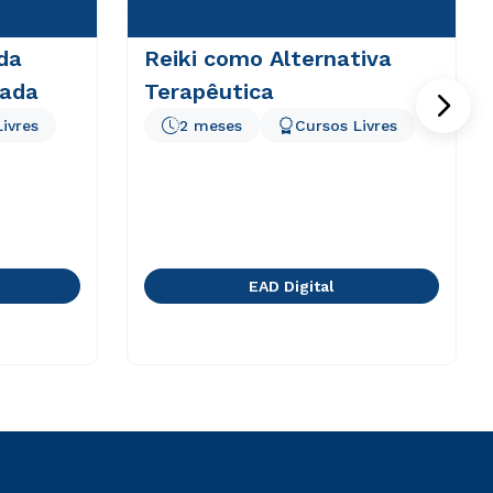
da
Reiki como Alternativa
rada
Terapêutica
ivres
2 meses
Cursos Livres
EAD Digital