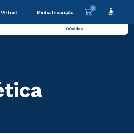
0
Minha Inscrição
 Virtual
Dúvidas
ética