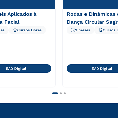
eis Aplicados à
Rodas e Dinâmicas 
a Facial
Dança Circular Sag
ses
Cursos Livres
2 meses
Cursos L
EAD Digital
EAD Digital