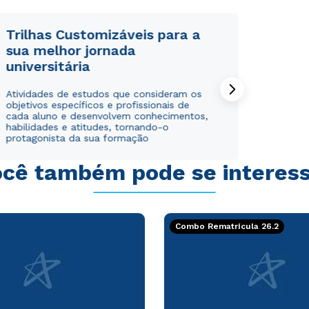
Trilhas Customizáveis para a
sua melhor jornada
universitária
Rápido e fácil
Rápido e fácil
Atividades de estudos que consideram os
WhatsApp
WhatsApp
objetivos específicos e profissionais de
ou
ou
cada aluno e desenvolvem conhecimentos,
habilidades e atitudes, tornando-o
protagonista da sua formação
cê também pode se interes
Estou de acordo com a
Estou de acordo com a
Política de Privacidade.
Política de Privacidade.
e
e
Combo Rematrícula 26.2
autorizo que meus dados sejam utilizados para o
autorizo que meus dados sejam utilizados para o
envio de conteúdos da Cruzeiro do Sul.
envio de conteúdos da Cruzeiro do Sul.