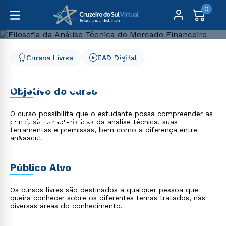
0
Cursos Livres
EAD Digital
Cursos Livres
Gestão e Negócios
Filosofia da Análise Técnica do Mercado Financeiro
Filosofia da Análise
Objetivo do curso
Técnica do Mercado
O curso possibilita que o estudante possa compreender as
Financeiro
principais características da análise técnica, suas
ferramentas e premissas, bem como a diferença entre
an&aacut
Público Alvo
Os cursos livres são destinados a qualquer pessoa que
queira conhecer sobre os diferentes temas tratados, nas
diversas áreas do conhecimento.