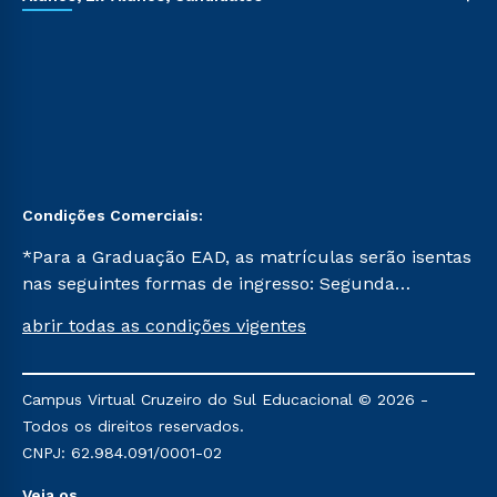
Condições Comerciais:
*Para a Graduação EAD, as matrículas serão isentas
nas seguintes formas de ingresso: Segunda
Graduação, Segunda Graduação 2.0 e Transferência.
abrir todas as condições vigentes
Já para as demais, a taxa de matrícula será de R$
49. *Para a Pós-graduação EAD, as ofertas
mencionadas são referentes aos cursos: Ensino
Campus Virtual Cruzeiro do Sul Educacional © 2026 -
Religioso, Geografia para a Docência e Metodologia
Todos os direitos reservados.
do Ensino de História: Questões Atuais.
CNPJ: 62.984.091/0001-02
Veja os