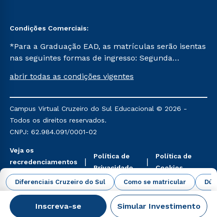
Condições Comerciais:
*Para a Graduação EAD, as matrículas serão isentas
nas seguintes formas de ingresso: Segunda
Graduação, Segunda Graduação 2.0 e Transferência.
abrir todas as condições vigentes
Já para as demais, a taxa de matrícula será de R$
49. *Para a Pós-graduação EAD, as ofertas
mencionadas são referentes aos cursos: Ensino
Campus Virtual Cruzeiro do Sul Educacional © 2026 -
Religioso, Geografia para a Docência e Metodologia
Todos os direitos reservados.
do Ensino de História: Questões Atuais.
CNPJ: 62.984.091/0001-02
Veja os
Política de
Política de
recredenciamentos
Privacidade
Cookies
aqui
Diferenciais Cruzeiro do Sul
Como se matricular
Dúv
Inscreva-se
Simular Investimento