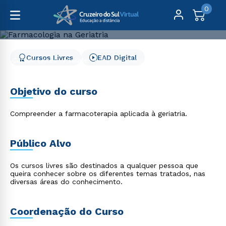
0
Cursos Livres
EAD Digital
Cursos Livres
Saúde
Farmacologia na Geriatria
Farmacologia na Geriatria
Objetivo do curso
Compreender a farmacoterapia aplicada à geriatria.
Público Alvo
Os cursos livres são destinados a qualquer pessoa que
queira conhecer sobre os diferentes temas tratados, nas
diversas áreas do conhecimento.
Coordenação do Curso