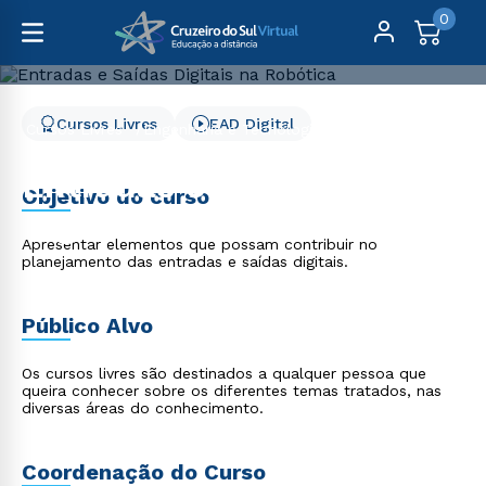
0
Cursos Livres
EAD Digital
Cursos Livres
Engenharia e Tecnologia
Entradas e Saídas Digitais na Robótica
Entradas e Saídas
Objetivo do curso
Digitais na Robótica
Apresentar elementos que possam contribuir no
planejamento das entradas e saídas digitais.
Público Alvo
Os cursos livres são destinados a qualquer pessoa que
queira conhecer sobre os diferentes temas tratados, nas
diversas áreas do conhecimento.
Coordenação do Curso