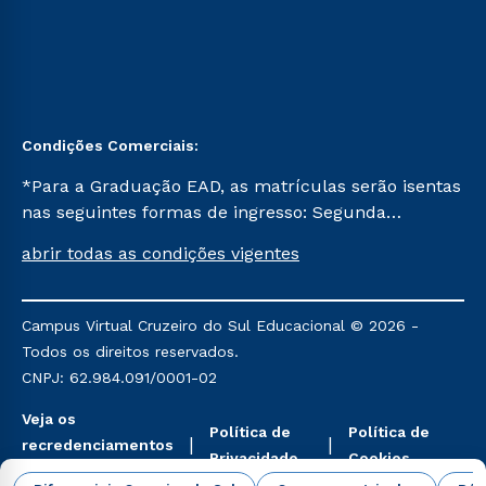
Condições Comerciais:
*Para a Graduação EAD, as matrículas serão isentas
nas seguintes formas de ingresso: Segunda
Graduação, Segunda Graduação 2.0 e Transferência.
abrir todas as condições vigentes
Já para as demais, a taxa de matrícula será de R$
49. *Para a Pós-graduação EAD, as ofertas
mencionadas são referentes aos cursos: Ensino
Campus Virtual Cruzeiro do Sul Educacional © 2026 -
Religioso, Geografia para a Docência e Metodologia
Todos os direitos reservados.
do Ensino de História: Questões Atuais.
CNPJ: 62.984.091/0001-02
Veja os
Política de
Política de
recredenciamentos
Privacidade
Cookies
aqui